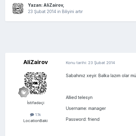
Yazan:
AliZairov
,
23 Şubat 2014
in
Biliyini artır
AliZairov
Konu tarihi:
23 Şubat 2014
Sabahınız xeyir. Bəlkə lazım olar mü
Allied telesyn
İstifadəçi
Username: manager
1.1k
Password: friend
Location
Baki