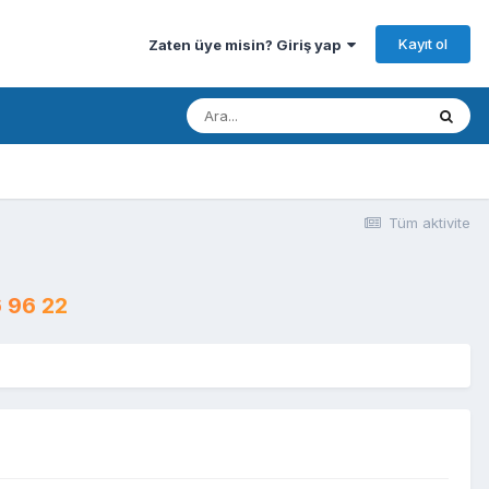
Kayıt ol
Zaten üye misin? Giriş yap
Tüm aktivite
 96 22