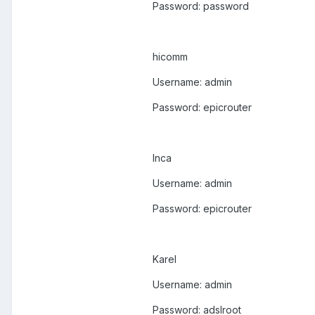
Password: password
hicomm
Username: admin
Password: epicrouter
Inca
Username: admin
Password: epicrouter
Karel
Username: admin
Password: adslroot