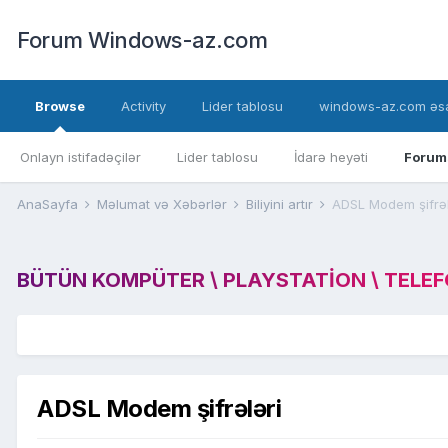
Forum Windows-az.com
Browse
Activity
Lider tablosu
windows-az.com əsa
Onlayn istifadəçilər
Lider tablosu
İdarə heyəti
Forum
AnaSayfa
Məlumat və Xəbərlər
Biliyini artır
ADSL Modem şifrəl
BÜTÜN KOMPÜTER \ PLAYSTATION \ TELEFON
ADSL Modem şifrələri