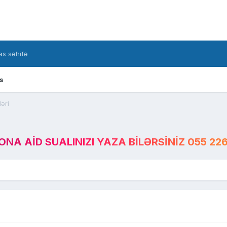
s səhifə
s
əri
A AID SUALINIZI YAZA BILƏRSINIZ 055 226