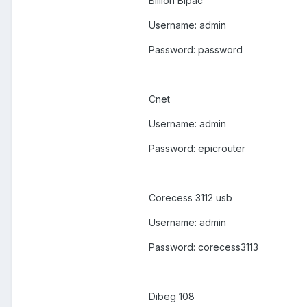
Billion Bipac
Username: admin
Password: password
Cnet
Username: admin
Password: epicrouter
Corecess 3112 usb
Username: admin
Password: corecess3113
Dibeg 108