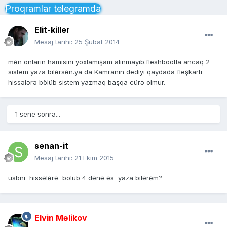
Proqramlar telegramda
Elit-killer
Mesaj tarihi:
25 Şubat 2014
mən onların hamısını yoxlamışam alınmayıb.fleshbootla ancaq 2
sistem yaza bilərsən.ya da Kamranın dediyi qaydada fleşkartı
hissələrə bölüb sistem yazmaq başqa cürə olmur.
1 sene sonra...
senan-it
Mesaj tarihi:
21 Ekim 2015
usbni hissələrə bölüb 4 dənə əs yaza bilərəm?
Elvin Məlikov