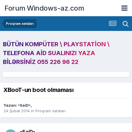
Forum Windows-az.com
Proqram xətaları
BÜTÜN KOMPÜTER \ PLAYSTATION \
TELEFONA AID SUALINIZI YAZA
BILƏRSINIZ 055 226 96 22
XBooT-un boot olmaması
Yazan:
•SaiD•
,
24 Şubat 2014
in
Proqram xətaları
•SaiD•