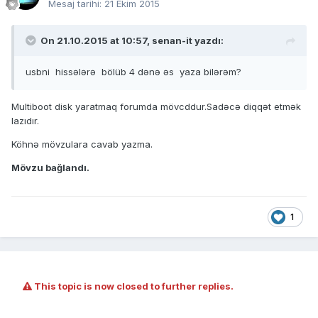
Mesaj tarihi:
21 Ekim 2015
On 21.10.2015 at 10:57, senan-it yazdı:
usbni hissələrə bölüb 4 dənə əs yaza bilərəm?
Multiboot disk yaratmaq forumda mövcddur.Sadəcə diqqət etmək
lazıdır.
Köhnə mövzulara cavab yazma.
Mövzu bağlandı.
1
This topic is now closed to further replies.