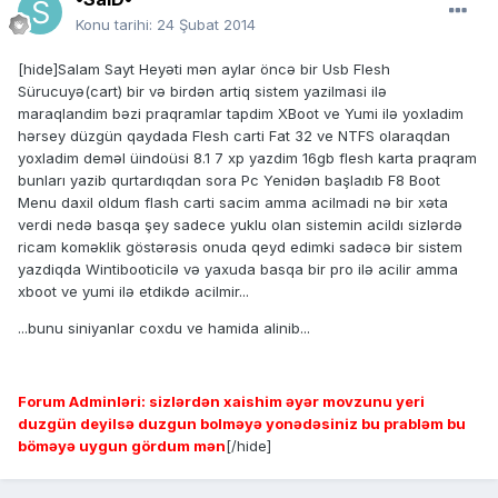
Konu tarihi:
24 Şubat 2014
[hide]Salam Sayt Heyəti mən aylar öncə bir Usb Flesh
Sürucuyə(cart) bir və birdən artiq sistem yazilmasi ilə
maraqlandim bəzi praqramlar tapdim XBoot ve Yumi ilə yoxladim
hərsey düzgün qaydada Flesh carti Fat 32 ve NTFS olaraqdan
yoxladim deməl üindoüsi 8.1 7 xp yazdim 16gb flesh karta praqram
bunları yazib qurtardıqdan sora Pc Yenidən başladıb F8 Boot
Menu daxil oldum flash carti sacim amma acilmadi nə bir xəta
verdi nedə basqa şey sadece yuklu olan sistemin acildı sizlərdə
ricam koməklik göstərəsis onuda qeyd edimki sadəcə bir sistem
yazdiqda Wintibooticilə və yaxuda basqa bir pro ilə acilir amma
xboot ve yumi ilə etdikdə acilmir...
...bunu siniyanlar coxdu ve hamida alinib...
Forum Adminləri: sizlərdən xaishim əyər movzunu yeri
duzgün deyilsə duzgun bolməyə yonədəsiniz bu prabləm bu
böməyə uygun gördum mən
[/hide]