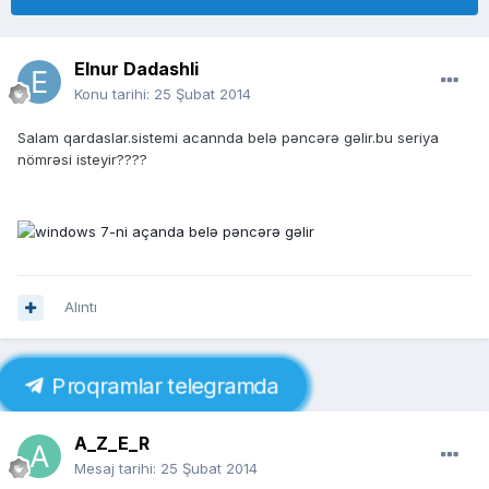
Elnur Dadashli
Konu tarihi:
25 Şubat 2014
Salam qardaslar.sistemi acannda belə pəncərə gəlir.bu seriya
nömrəsi isteyir????
Alıntı
Proqramlar telegramda
A_Z_E_R
Mesaj tarihi:
25 Şubat 2014