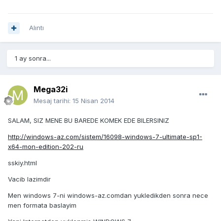
Alıntı
1 ay sonra...
Mega32i
Mesaj tarihi:
15 Nisan 2014
SALAM, SIZ MENE BU BAREDE KOMEK EDE BILERSINIZ
http://windows-az.com/sistem/16098-windows-7-ultimate-sp1-
x64-mon-edition-202-ru
sskiy.html
Vacib lazimdir
Men windows 7-ni windows-az.comdan yukledikden sonra nece
men formata baslayim