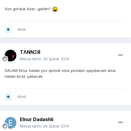
Xos gorduk Azer...geldin?
Alıntı
TΛNNΞЯ
Mesaj tarihi:
25 Şubat 2014
SALAM Elnur hələki yox qismət olsa yenidən qayıdacam ama
hələki biraz çəkəcək
Alıntı
Elnur Dadashli
Mesaj tarihi:
26 Şubat 2014