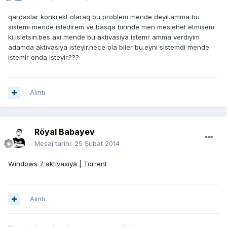
qardaslar konkrekt olaraq bu problem mende deyil.amma bu
sistemi mende isledirem ve basqa birinde men meslehet etmisem
ki,isletsin.bes axi mende bu aktivasiya istemr amma verdiyim
adamda aktivasiya isteyir.nece ola biler bu.eyni sistemdi mende
istemir onda isteyir.???
Alıntı
Röyal Babayev
Mesaj tarihi:
25 Şubat 2014
Windows 7 aktivasiya | Torrent
Alıntı