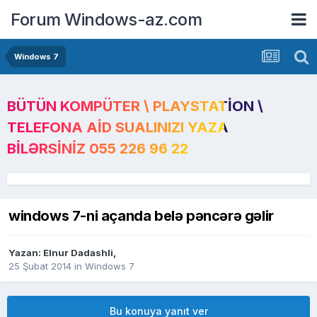
Forum Windows-az.com
Windows 7
BÜTÜN KOMPÜTER \ PLAYSTATION \
TELEFONA AID SUALINIZI YAZA
BILƏRSINIZ 055 226 96 22
windows 7-ni açanda belə pəncərə gəlir
Yazan:
Elnur Dadashli
,
25 Şubat 2014
in
Windows 7
Bu konuya yanıt ver