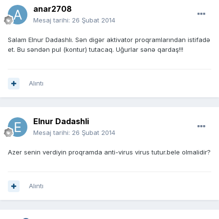
anar2708
Mesaj tarihi:
26 Şubat 2014
Salam Elnur Dadashlı. Sən digər aktivator proqramlarından istifadə
et. Bu səndən pul (kontur) tutacaq. Uğurlar sənə qardaş!!!
Alıntı
Elnur Dadashli
Mesaj tarihi:
26 Şubat 2014
Azer senin verdiyin proqramda anti-virus virus tutur.bele olmalidir?
Alıntı