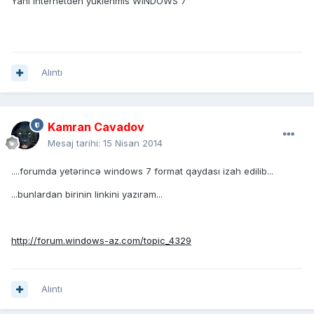
Yani Internetden yuklenmis WINDOWS 7
Alıntı
Kamran Cavadov
Mesaj tarihi:
15 Nisan 2014
....forumda yetərincə windows 7 format qaydası izah edilib...
...bunlardan birinin linkini yazıram...
http://forum.windows-az.com/topic_4329
Alıntı