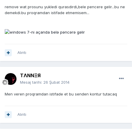
remove wat prosunu yukledi qurasdirdi,bele pencere gelir...bu ne
demekdi.bu proqramdan istifade etmemisem...
Alıntı
TΛNNΞЯ
Mesaj tarihi:
26 Şubat 2014
Men veren proqramdan istifade et bu senden kontur tutacaq
Alıntı