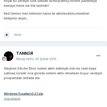
Royal bu verdiyin lunk sekilde acmir.pramoy torrent yuklemeye
baslayir.mene ise link lazimdir/
Red Demon men bilmirem hansi ile aktivlesdirim,meslehet
bildiyinizi deyin...
Alıntı
TΛNNΞЯ
Mesaj tarihi:
25 Şubat 2014
Aleykum SALAm Elnur sistem aktiv edilmiyib indi isə vaxtı başa
çatmaq üzrədir ona görədə sistemi aktiv etməlisən buyur verdiyim
proqramdan istifadə elə
Windows7Loaderv2.2.1.zip
Unavailable