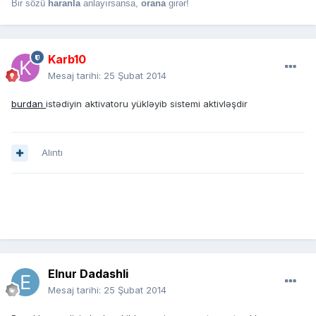
Bir sözü
haranla
anlayırsansa,
orana
girər!
Karb10
Mesaj tarihi:
25 Şubat 2014
burdan
istədiyin aktivatoru yükləyib sistemi aktivləşdir
Alıntı
Elnur Dadashli
Mesaj tarihi:
25 Şubat 2014