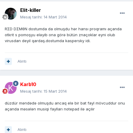
Elit-killer
Mesaj tarihi:
14 Mart 2014
RΣD DΣMθN dostumda da olmuşdu hər hansı proqramı açanda
otkrit s pomoşyu eləyib ona görə bütün znaçoklar eyni olub
virusdan deyil qardaş.dostumda kaspersky idi.
Alıntı
Karb10
Mesaj tarihi:
15 Mart 2014
düzdür məndədə olmuşdu ancaq elə bir bat fayl mövcuddur onu
açanda məsələn musiqi faylları notepad ilə açılır
Alıntı