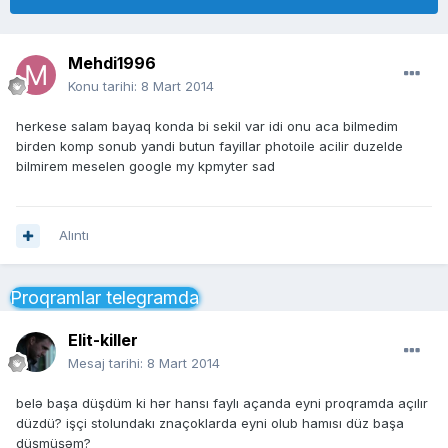
Mehdi1996
Konu tarihi:
8 Mart 2014
herkese salam bayaq konda bi sekil var idi onu aca bilmedim
birden komp sonub yandi butun fayillar photoile acilir duzelde
bilmirem meselen google my kpmyter sad
Alıntı
Proqramlar telegramda
Elit-killer
Mesaj tarihi:
8 Mart 2014
belə başa düşdüm ki hər hansı faylı açanda eyni proqramda açılır
düzdü? işçi stolundakı znaçoklarda eyni olub hamısı düz başa
düşmüşəm?