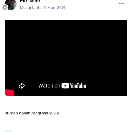
Elit-killer
Mesaj tarihi:
11 Mart 2014
burdan həmin proqramı yüklə