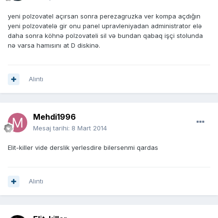
yeni polzovatel açırsan sonra perezagruzka ver kompa açdığın
yeni polzovatelə gir onu panel upravleniyadan administrator elə
daha sonra köhnə polzovateli sil və bundan qabaq işçi stolunda
nə varsa hamısını at D diskinə.
Alıntı
Mehdi1996
Mesaj tarihi:
8 Mart 2014
Elit-killer vide derslik yerlesdire bilersenmi qardas
Alıntı