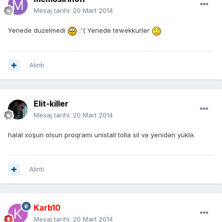
Mesaj tarihi:
20 Mart 2014
Yenede duzelmedi
:'( Yenede tewekkurler
Alıntı
Elit-killer
Mesaj tarihi:
20 Mart 2014
halal xoşun olsun proqramı unistall tolla sil və yenidən yüklə.
Alıntı
Karb10
Mesaj tarihi:
20 Mart 2014