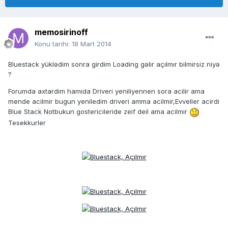
memosirinoff
Konu tarihi:
18 Mart 2014
Bluestack yüklədim sonra girdim Loading gəlir açılmır bilmirsiz niyə
?
Forumda axtardim hamida Driveri yeniliyennen sora acilir ama
mende acilmir bugun yeniledim driveri amma acilmir,Evveller acirdi
Blue Stack Notbukun gostericileride zeif deil ama acilmir
Tesekkurler