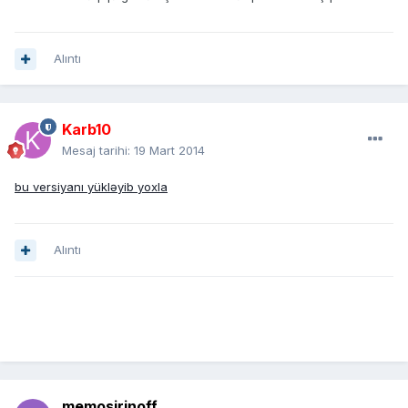
Alıntı
Karb10
Mesaj tarihi:
19 Mart 2014
bu versiyanı yükləyib yoxla
Alıntı
memosirinoff