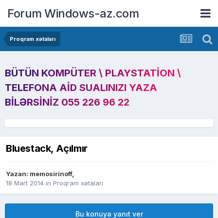
Forum Windows-az.com
Proqram xətaları
BÜTÜN KOMPÜTER \ PLAYSTATION \
TELEFONA AID SUALINIZI YAZA
BILƏRSINIZ 055 226 96 22
Bluestack, Açılmır
Yazan:
memosirinoff
,
18 Mart 2014
in
Proqram xətaları
Bu konuya yanıt ver