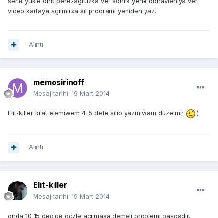
sənə yüklə onu perezagruzka ver sonra yenə obnavleniya ver
video kartaya açılmırsa sil proqramı yenidən yaz.
Alıntı
memosirinoff
Mesaj tarihi:
19 Mart 2014
Elit-killer brat elemiwem 4-5 defe silib yazmiwam duzelmir
(
Alıntı
Elit-killer
Mesaj tarihi:
19 Mart 2014
onda 10 15 dəqiqə gözlə açılmasa deməli problemi başqadır.