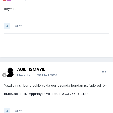
deymez
Alıntı
AQIL_ISMAYIL
Mesaj tarihi:
20 Mart 2014
Yazdigini sil bunu yuklə yoxla gör özümdə bundan istifadə edirəm.
BlueStacks_HD_AppPlayerPro_setup_0.7.3.766_REL.rar
Alıntı