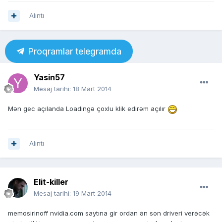
Alıntı
Proqramlar telegramda
Yasin57
Mesaj tarihi:
18 Mart 2014
Mən gec açılanda Loadingə çoxlu klik edirəm açılır
Alıntı
Elit-killer
Mesaj tarihi:
19 Mart 2014
memosirinoff nvidia.com saytına gir ordan ən son driveri verəcək