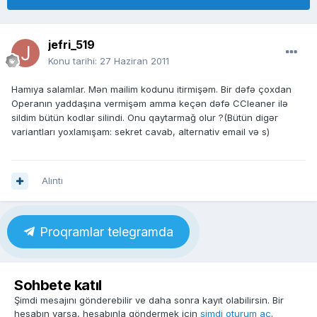
jefri_519
Konu tarihi:
27 Haziran 2011
Hamıya salamlar. Mən mailim kodunu itirmişəm. Bir dəfə çoxdan
Operanın yaddaşına vermişəm amma keçən dəfə CCleaner ilə
sildim bütün kodlar silindi. Onu qaytarmağ olur ?(Bütün digər
variantları yoxlamışam: sekret cavab, alternativ email və s)
Alıntı
Proqramlar telegramda
Sohbete katıl
Şimdi mesajını gönderebilir ve daha sonra kayıt olabilirsin. Bir
hesabın varsa, hesabınla göndermek için
şimdi oturum aç
.