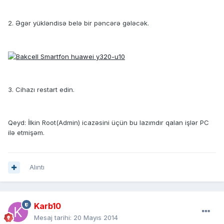
2. Əgər yükləndisə belə bir pəncərə gələcək.
3. Cihazı restart edin.
Qeyd: İlkin Root(Admin) icazəsini üçün bu lazımdır qalan işlər PC
ilə etmişəm.
Alıntı
Karb10
Mesaj tarihi:
20 Mayıs 2014