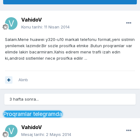
VahidoV
Konu tarihi:
11 Nisan 2014
Salam.Mene huawei y320-u10 markali telefonu format,yeni sistmin
yenilemek lazimdir.Bir sozle prosifka etmke .Butun proqramlar var
elimde lakin bacarmiram.Xahis edirem mene trafli izah edin
ki,android sistlemler nece prosifka edilir ...
Alıntı
3 hafta sonra...
Proqramlar telegramda
VahidoV
Mesaj tarihi:
2 Mayıs 2014