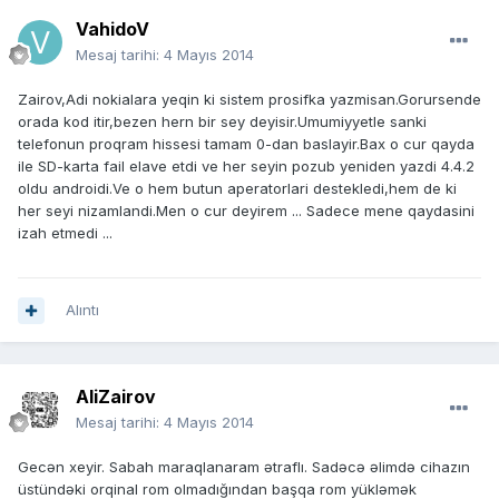
VahidoV
Mesaj tarihi:
4 Mayıs 2014
Zairov,Adi nokialara yeqin ki sistem prosifka yazmisan.Gorursende
orada kod itir,bezen hern bir sey deyisir.Umumiyyetle sanki
telefonun proqram hissesi tamam 0-dan baslayir.Bax o cur qayda
ile SD-karta fail elave etdi ve her seyin pozub yeniden yazdi 4.4.2
oldu androidi.Ve o hem butun aperatorlari destekledi,hem de ki
her seyi nizamlandi.Men o cur deyirem ... Sadece mene qaydasini
izah etmedi ...
Alıntı
AliZairov
Mesaj tarihi:
4 Mayıs 2014
Gecən xeyir. Sabah maraqlanaram ətraflı. Sadəcə əlimdə cihazın
üstündəki orqinal rom olmadığından başqa rom yükləmək