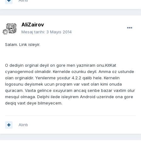
Alıntı
AliZairov
Mesaj tarihi:
3 Mayıs 2014
Salam. Link isleyir.
O dediyin orginal deyil on gore men yazmiram onu.KitKat
cyanogenmod olmalidir. Kernelde ozunku deyil. Amma oz ustunde
olan orginaldir. Yenilenme yoxdur 4.2.2 qalib hele. Kernelin
logosunu deyismek ucun proqram var vaxt olan kimi onuda
quracam. Vaxta gelince oxuyuram ancaq senbe bazar vaxtim olur
mesqul olmaga. Delphi ilede isleyirem Android uzerinde ona gore
deqiq vaxt deye bilmeyecem.
Alıntı