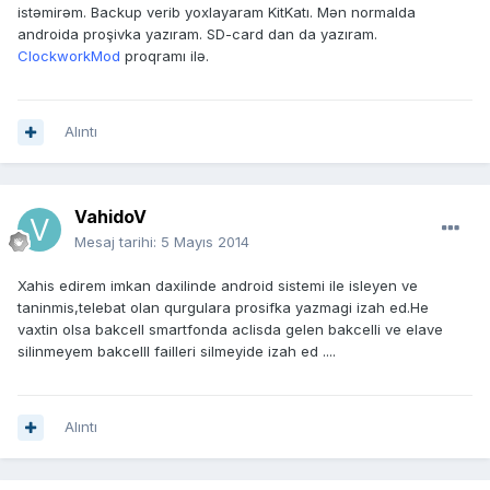
istəmirəm. Backup verib yoxlayaram KitKatı. Mən normalda
androida proşivka yazıram. SD-card dan da yazıram.
ClockworkMod
proqramı ilə.
Alıntı
VahidoV
Mesaj tarihi:
5 Mayıs 2014
Xahis edirem imkan daxilinde android sistemi ile isleyen ve
taninmis,telebat olan qurgulara prosifka yazmagi izah ed.He
vaxtin olsa bakcell smartfonda aclisda gelen bakcelli ve elave
silinmeyem bakcelll failleri silmeyide izah ed ....
Alıntı