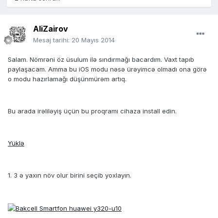
AliZairov
Mesaj tarihi:
20 Mayıs 2014
Salam. Nömrəni öz üsulum ilə sındırmağı bacardım. Vaxt tapıb
paylaşacam. Amma bu iOS modu nəsə ürəyimcə olmadı ona görə
o modu hazırlamağı düşünmürəm artıq.
Bu arada irəliləyiş üçün bu proqramı cihaza install edin.
Yüklə
1. 3 ə yaxın növ olur birini seçib yoxlayın.