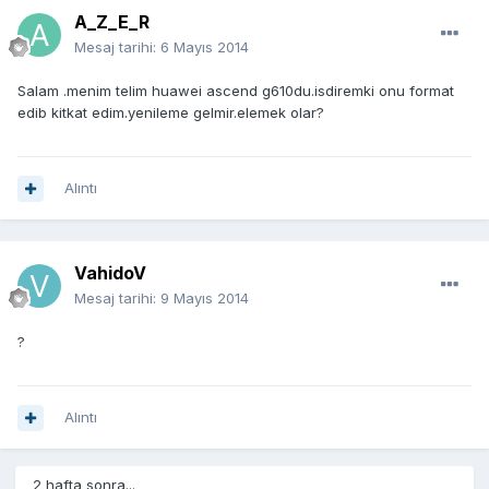
A_Z_E_R
Mesaj tarihi:
6 Mayıs 2014
Salam .menim telim huawei ascend g610du.isdiremki onu format
edib kitkat edim.yenileme gelmir.elemek olar?
Alıntı
VahidoV
Mesaj tarihi:
9 Mayıs 2014
?
Alıntı
2 hafta sonra...