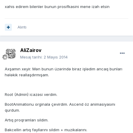
xahis edirem bilenler bunun prosifkasini mene izah etsin
Alıntı
AliZairov
Mesaj tarihi:
2 Mayıs 2014
Axşamın xeyir. Mən bunun üzərində biraz işlədim ancaq bunları
hələkik reallaşdırmışam.
Root (Admin) icazəsi verdim.
BootAnimationu orginala çevirdim. Ascend öz animasiyasını
qurdum.
Artıq proqramları sildim.
Bakcellin artıq fayllarını sildim + muzikalarını.