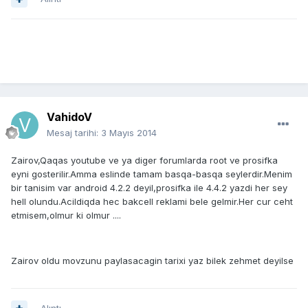
VahidoV
Mesaj tarihi:
3 Mayıs 2014
Zairov,Qaqas youtube ve ya diger forumlarda root ve prosifka
eyni gosterilir.Amma eslinde tamam basqa-basqa seylerdir.Menim
bir tanisim var android 4.2.2 deyil,prosifka ile 4.4.2 yazdi her sey
hell olundu.Acildiqda hec bakcell reklami bele gelmir.Her cur ceht
etmisem,olmur ki olmur ....
Zairov oldu movzunu paylasacagin tarixi yaz bilek zehmet deyilse