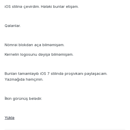
iOS stilinə çevirdim. Hələki bunlar etişəm.
Qalanlar.
Nömrəi blokdan aça bilməmişəm.
Kernelin logosunu dəyişə bilməmişəm.
Bunları tamamlayıb iOS 7 stilində proşivkanı paylaşacam.
Yazmağıda həmçinin.
İlkin görünüş belədir.
Yüklə