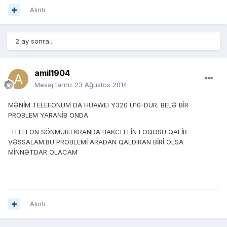
Alıntı
2 ay sonra...
amil1904
Mesaj tarihi:
23 Ağustos 2014
MƏNİM TELEFONUM DA HUAWEI Y320 U10-DUR. BELƏ BİR
PROBLEM YARANİB ONDA
-TELEFON SÖNMÜR.EKRANDA BAKCELLİN LOQOSU QALİR
VƏSSALAM.BU PROBLEMİ ARADAN QALDIRAN BİRİ OLSA
MİNNƏTDAR OLACAM
Alıntı