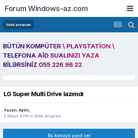
Forum Windows-az.com
İstək proqram
BÜTÜN KOMPÜTER \ PLAYSTATION \
TELEFONA AID SUALINIZI YAZA
BILƏRSINIZ 055 226 96 22
LG Super Multi Drive lazımdı
Yazan:
Aylin
,
5 Mayıs 2014
in
İstək proqram
Bu konuya yanıt ver