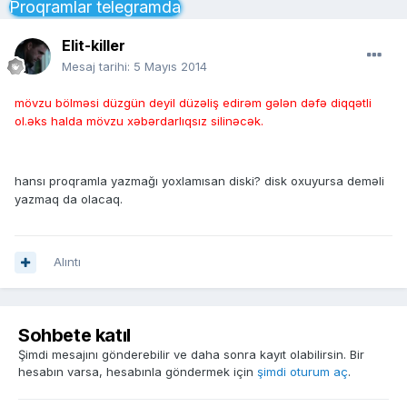
Proqramlar telegramda
Elit-killer
Mesaj tarihi:
5 Mayıs 2014
mövzu bölməsi düzgün deyil düzəliş edirəm gələn dəfə diqqətli
ol.əks halda mövzu xəbərdarlıqsız silinəcək.
hansı proqramla yazmağı yoxlamısan diski? disk oxuyursa deməli
yazmaq da olacaq.
Alıntı
Sohbete katıl
Şimdi mesajını gönderebilir ve daha sonra kayıt olabilirsin. Bir
hesabın varsa, hesabınla göndermek için
şimdi oturum aç
.