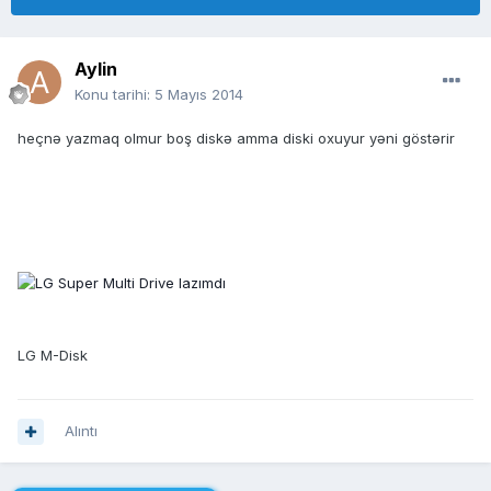
Aylin
Konu tarihi:
5 Mayıs 2014
heçnə yazmaq olmur boş diskə amma diski oxuyur yəni göstərir
LG M-Disk
Alıntı