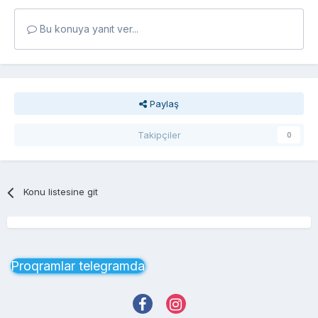
Bu konuya yanıt ver...
Paylaş
Takipçiler
0
Konu listesine git
Proqramlar telegramda