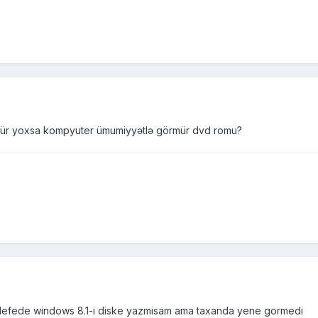
mür yoxsa kompyuter ümumiyyətlə görmür dvd romu?
rdefede windows 8.1-i diske yazmisam ama taxanda yene gormedi