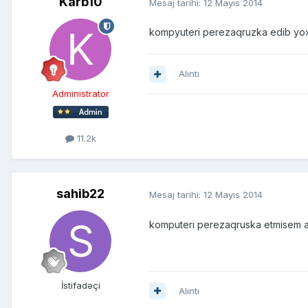
Karb10
Mesaj tarihi:
12 Mayıs 2014
kompyuteri perezaqruzka edib yo
Alıntı
Administrator
11.2k
sahib22
Mesaj tarihi:
12 Mayıs 2014
komputeri perezaqruska etmisem am
İstifadəçi
Alıntı