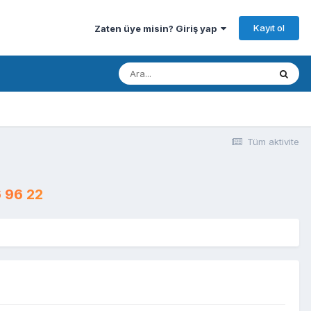
Kayıt ol
Zaten üye misin? Giriş yap
Tüm aktivite
 96 22