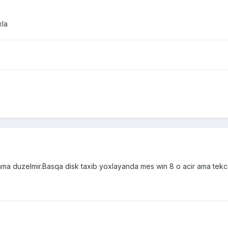
xla
a duzelmir.Basqa disk taxib yoxlayanda mes win 8 o acir ama tekce