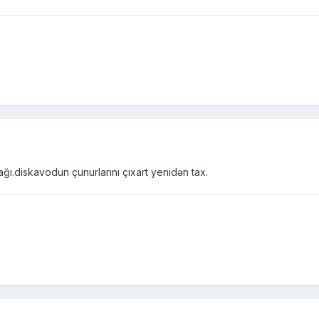
ğı.diskavodun çunurlarını çıxart yenidən tax.