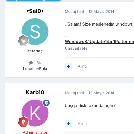
•SaiD•
Mesaj tarihi:
12 Mayıs 2014
...Salam.! Size meslehetim windows 
...
Windows8.1Update14in1Ru.torren
Unavailable
İstifadəçi
1.8k
Alıntı
Location
Bakı
Karb10
Mesaj tarihi:
12 Mayıs 2014
başqa disk taxanda açılır?
Alıntı
Administrator