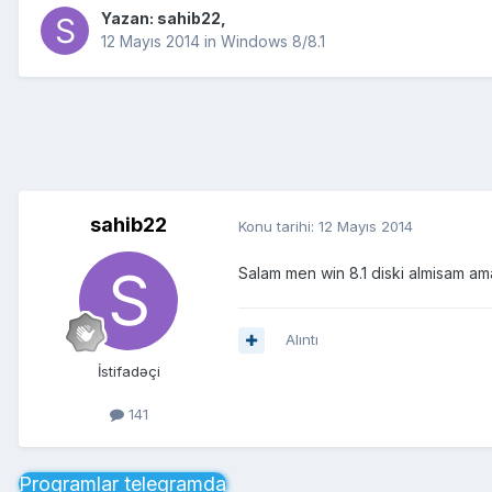
Yazan:
sahib22
,
12 Mayıs 2014
in
Windows 8/8.1
sahib22
Konu tarihi:
12 Mayıs 2014
Salam men win 8.1 diski almisam 
Alıntı
İstifadəçi
141
Proqramlar telegramda