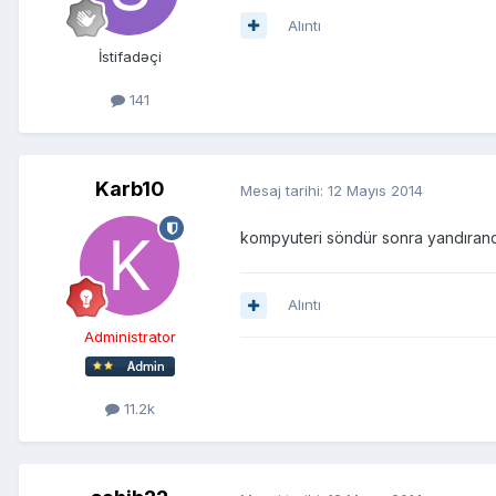
Alıntı
İstifadəçi
141
Karb10
Mesaj tarihi:
12 Mayıs 2014
kompyuteri söndür sonra yandırand
Alıntı
Administrator
11.2k