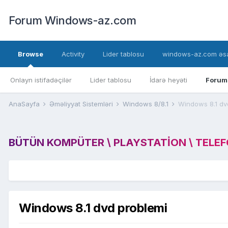
Forum Windows-az.com
Browse
Activity
Lider tablosu
windows-az.com əsa
Onlayn istifadəçilər
Lider tablosu
İdarə heyəti
Forum
AnaSayfa
Əməliyyat Sistemləri
Windows 8/8.1
Windows 8.1 dv
BÜTÜN KOMPÜTER \ PLAYSTATION \ TELEFON
Windows 8.1 dvd problemi