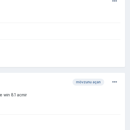
mövzunu açan
 win 8.1 acmir