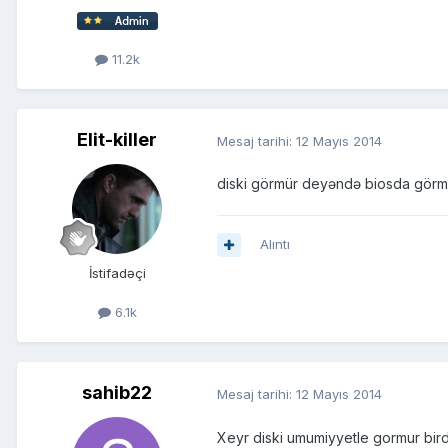
11.2k
Elit-killer
Mesaj tarihi:
12 Mayıs 2014
diski görmür deyəndə biosda gör
Alıntı
İstifadəçi
6.1k
sahib22
Mesaj tarihi:
12 Mayıs 2014
Xeyr diski umumiyyetle gormur bi