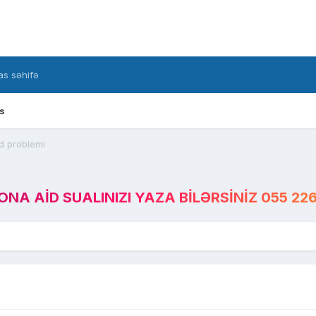
s səhifə
s
d problemi
A AID SUALINIZI YAZA BILƏRSINIZ 055 226