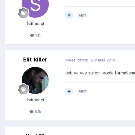
Alıntı
İstifadəçi
141
Elit-killer
Mesaj tarihi:
12 Mayıs 2014
usb ya yaz sistemi yoxla formatlama
Alıntı
İstifadəçi
6.1k