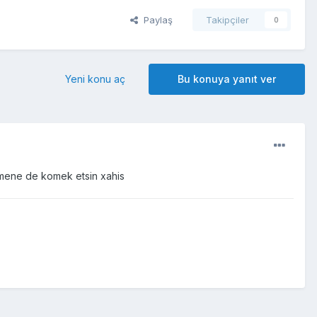
Paylaş
Takipçiler
0
Yeni konu aç
Bu konuya yanıt ver
mene de komek etsin xahis