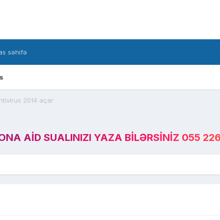
s səhifə
s
tivirus 2014 açar
A AID SUALINIZI YAZA BILƏRSINIZ 055 226