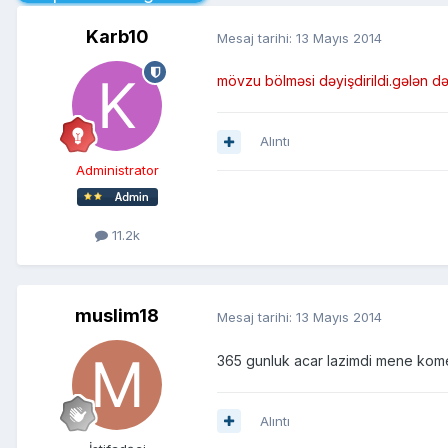
Karb10
Mesaj tarihi:
13 Mayıs 2014
mövzu bölməsi dəyişdirildi.gələn dəf
Alıntı
Administrator
11.2k
muslim18
Mesaj tarihi:
13 Mayıs 2014
365 gunluk acar lazimdi mene kome
Alıntı