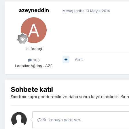
azeyneddin
Mesaj tarihi:
13 Mayıs 2014
İstifadəçi
Alıntı
306
Location
Ağdaş . AZE
Sohbete katıl
Şimdi mesajını gönderebilir ve daha sonra kayıt olabilirsin. Bi
Bu konuya yanıt ver...