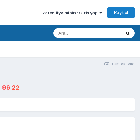
Kayıt ol
Zaten üye misin? Giriş yap
Tüm aktivite
 96 22