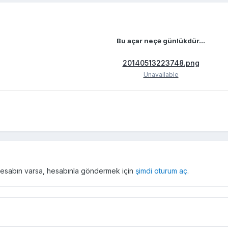
Bu açar neçə günlükdür...
20140513223748.png
Unavailable
r hesabın varsa, hesabınla göndermek için
şimdi oturum aç
.