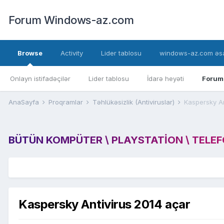
Forum Windows-az.com
Browse
Activity
Lider tablosu
windows-az.com əsa
Onlayn istifadəçilər
Lider tablosu
İdarə heyəti
Forum
AnaSayfa
Proqramlar
Təhlükəsizlik (Antiviruslar)
Kaspersky An
BÜTÜN KOMPÜTER \ PLAYSTATION \ TELEFON
Kaspersky Antivirus 2014 açar