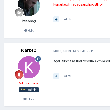
kənarlaşdırılacaqsan.diqqətli ol.
Alıntı
İstifadəçi
6.1k
Karb10
Mesaj tarihi:
13 Mayıs 2014
açar alınmasa trial resetlə aktivləşdi
Alıntı
Administrator
11.2k