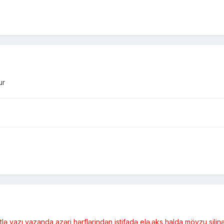
ur
ə yazı yazanda azəri hərflərindən istifadə elə.əks halda mövzu sili