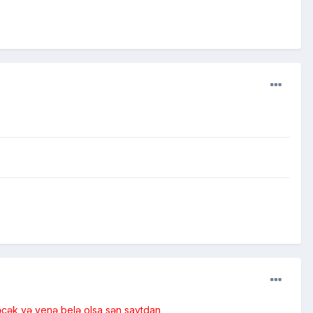
nəcək və yenə belə olsa sən saytdan