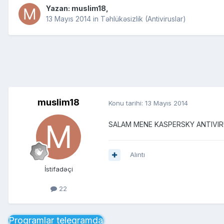
Yazan:
muslim18
,
13 Mayıs 2014
in
Təhlükəsizlik (Antiviruslar)
muslim18
Konu tarihi:
13 Mayıs 2014
SALAM MENE KASPERSKY ANTIVIRU
Alıntı
İstifadəçi
22
Proqramlar telegramda