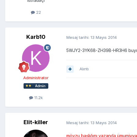
İstifadəçi
22
Karb10
Mesaj tarihi:
13 Mayıs 2014
5WJY2-3YK68-ZH39B-HR3H6 buy
Alıntı
Administrator
11.2k
Elit-killer
Mesaj tarihi:
13 Mayıs 2014
mövzu başlığını yazanda ümumiyyətl