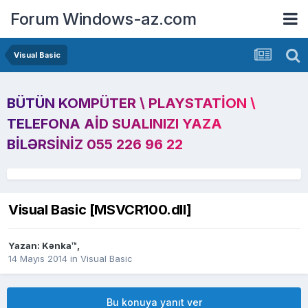
Forum Windows-az.com
Visual Basic
BÜTÜN KOMPÜTER \ PLAYSTATION \
TELEFONA AID SUALINIZI YAZA
BILƏRSINIZ 055 226 96 22
Visual Basic [MSVCR100.dll]
Yazan:
Kənka™
,
14 Mayıs 2014
in
Visual Basic
Bu konuya yanıt ver