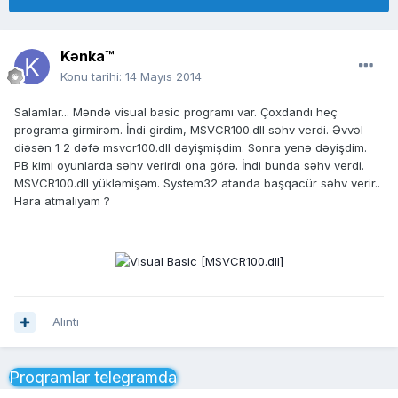
Kənka™
Konu tarihi:
14 Mayıs 2014
Salamlar... Məndə visual basic programı var. Çoxdandı heç
programa girmirəm. İndi girdim, MSVCR100.dll səhv verdi. Əvvəl
diəsən 1 2 dəfə msvcr100.dll dəyişmişdim. Sonra yenə dəyişdim.
PB kimi oyunlarda səhv verirdi ona görə. İndi bunda səhv verdi.
MSVCR100.dll yükləmişəm. System32 atanda başqacür səhv verir..
Hara atmalıyam ?
Alıntı
Proqramlar telegramda