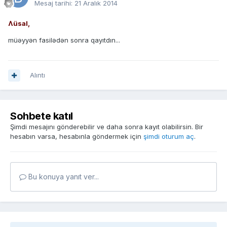
Mesaj tarihi:
21 Aralık 2014
Ʌüsal,
müəyyən fasilədən sonra qayıtdın...
Alıntı
Sohbete katıl
Şimdi mesajını gönderebilir ve daha sonra kayıt olabilirsin. Bir
hesabın varsa, hesabınla göndermek için
şimdi oturum aç
.
Bu konuya yanıt ver...