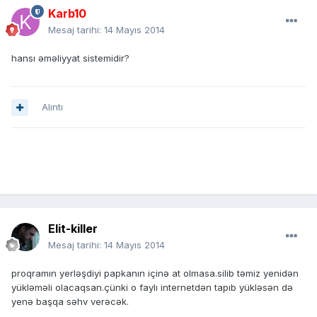
Karb10
Mesaj tarihi:
14 Mayıs 2014
hansı əməliyyat sistemidir?
Alıntı
Elit-killer
Mesaj tarihi:
14 Mayıs 2014
proqramın yerləşdiyi papkanın içinə at olmasa.silib təmiz yenidən
yükləməli olacaqsan.çünki o faylı internetdən tapıb yükləsən də
yenə başqa səhv verəcək.