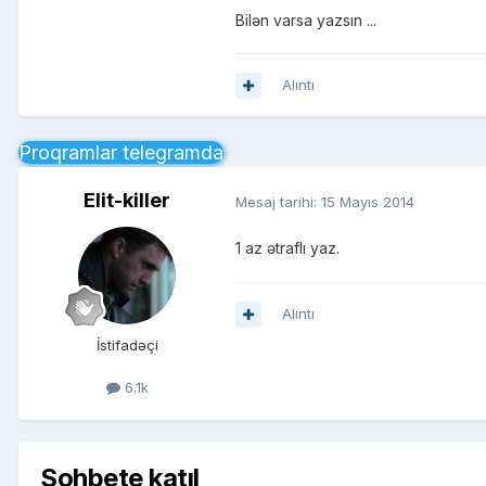
Bilən varsa yazsın ...
Alıntı
Proqramlar telegramda
Elit-killer
Mesaj tarihi:
15 Mayıs 2014
1 az ətraflı yaz.
Alıntı
İstifadəçi
6.1k
Sohbete katıl