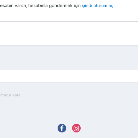
r hesabın varsa, hesabınla göndermek için
şimdi oturum aç
.
irmədə xəta