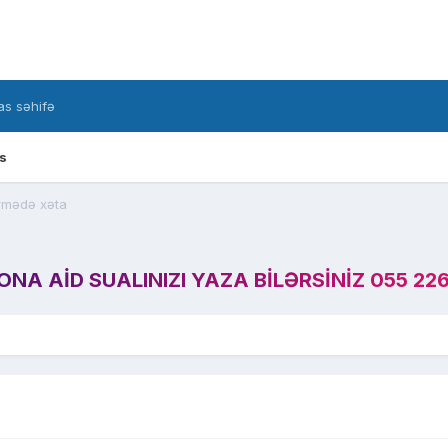
s səhifə
s
irmədə xəta
A AID SUALINIZI YAZA BILƏRSINIZ 055 226