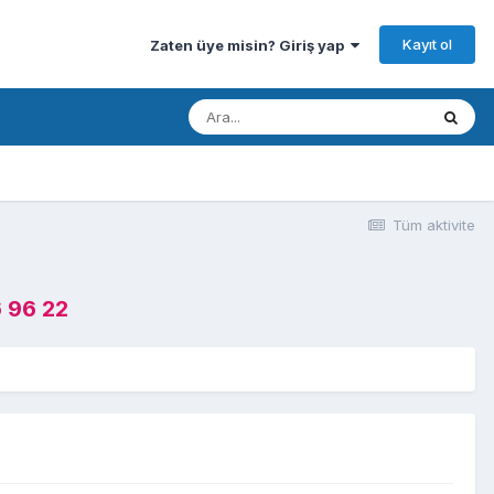
Kayıt ol
Zaten üye misin? Giriş yap
Tüm aktivite
 96 22