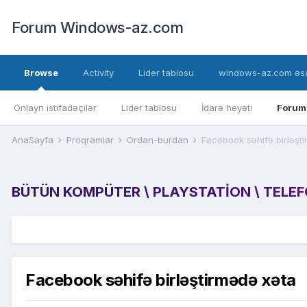
Forum Windows-az.com
Browse
Activity
Lider tablosu
windows-az.com əsa
Onlayn istifadəçilər
Lider tablosu
İdarə heyəti
Forum
AnaSayfa
Proqramlar
Ordan-burdan
Facebook səhifə birləşt
BÜTÜN KOMPÜTER \ PLAYSTATION \ TELEFON
Facebook səhifə birləştirmədə xəta