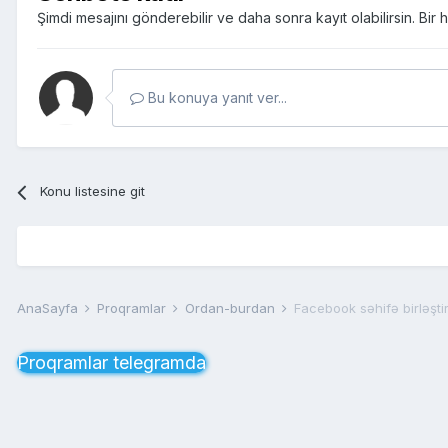
Şimdi mesajını gönderebilir ve daha sonra kayıt olabilirsin. Bi
Bu konuya yanıt ver...
Konu listesine git
AnaSayfa
Proqramlar
Ordan-burdan
Facebook səhifə birləşt
Proqramlar telegramda