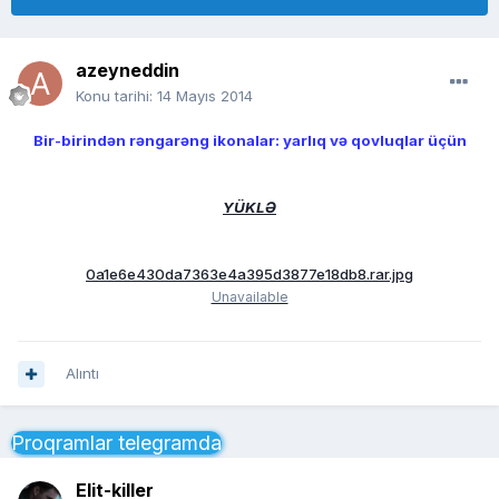
azeyneddin
Konu tarihi:
14 Mayıs 2014
Bir-birindən rəngarəng ikonalar: yarlıq və qovluqlar üçün
YÜKLƏ
0a1e6e430da7363e4a395d3877e18db8.rar.jpg
Unavailable
Alıntı
Proqramlar telegramda
Elit-killer