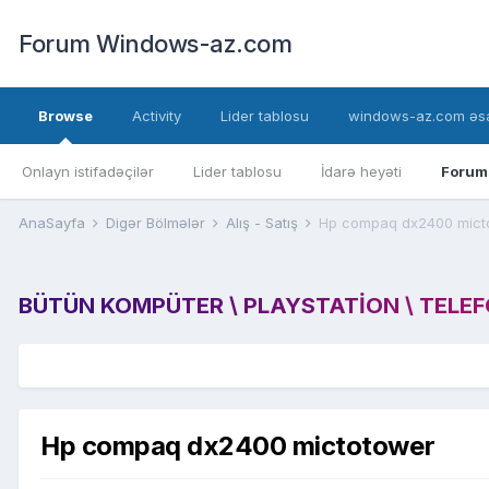
Forum Windows-az.com
Browse
Activity
Lider tablosu
windows-az.com əsa
Onlayn istifadəçilər
Lider tablosu
İdarə heyəti
Forum
AnaSayfa
Digər Bölmələr
Alış - Satış
Hp compaq dx2400 mict
BÜTÜN KOMPÜTER \ PLAYSTATION \ TELEFON
Hp compaq dx2400 mictotower