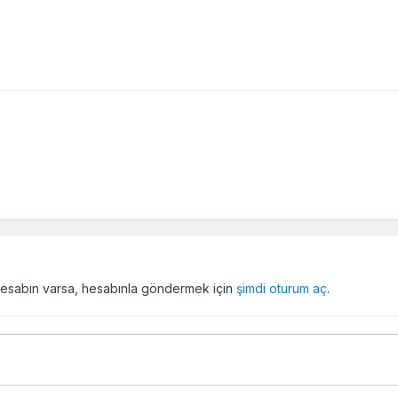
r hesabın varsa, hesabınla göndermek için
şimdi oturum aç
.