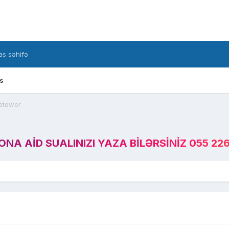
s səhifə
s
otower
A AID SUALINIZI YAZA BILƏRSINIZ 055 226