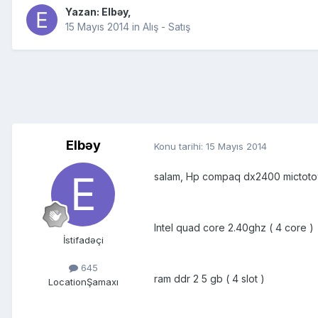
Yazan:
Elbəy
,
15 Mayıs 2014
in
Alış - Satış
Elbəy
Konu tarihi:
15 Mayıs 2014
salam, Hp compaq dx2400 mictot
Intel quad core 2.40ghz ( 4 core )
İstifadəçi
645
ram ddr 2 5 gb ( 4 slot )
Location
Şamaxı