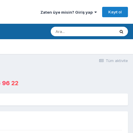
Kayıt ol
Zaten üye misin? Giriş yap
Tüm aktivite
 96 22