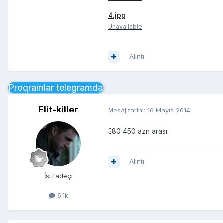
4.jpg
Unavailable
Alıntı
Proqramlar telegramda
Elit-killer
Mesaj tarihi:
16 Mayıs 2014
380 450 azn arası.
Alıntı
İstifadəçi
6.1k