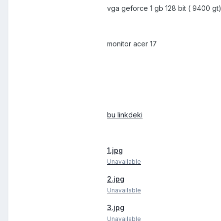
vga geforce 1 gb 128 bit ( 9400 gt
monitor acer 17
bu linkdeki
1.jpg
Unavailable
2.jpg
Unavailable
3.jpg
Unavailable