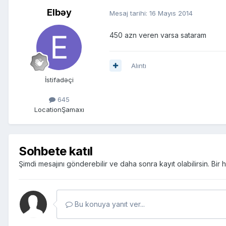
Elbəy
Mesaj tarihi:
16 Mayıs 2014
450 azn veren varsa sataram
Alıntı
İstifadəçi
645
Location
Şamaxı
Sohbete katıl
Şimdi mesajını gönderebilir ve daha sonra kayıt olabilirsin. Bi
Bu konuya yanıt ver...