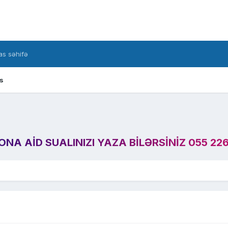
s səhifə
s
A AID SUALINIZI YAZA BILƏRSINIZ 055 226