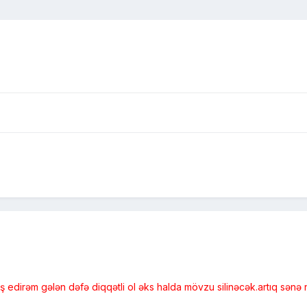
 edirəm gələn dəfə diqqətli ol əks halda mövzu silinəcək.artıq sənə