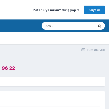
Kayıt ol
Zaten üye misin? Giriş yap
Tüm aktivite
 96 22