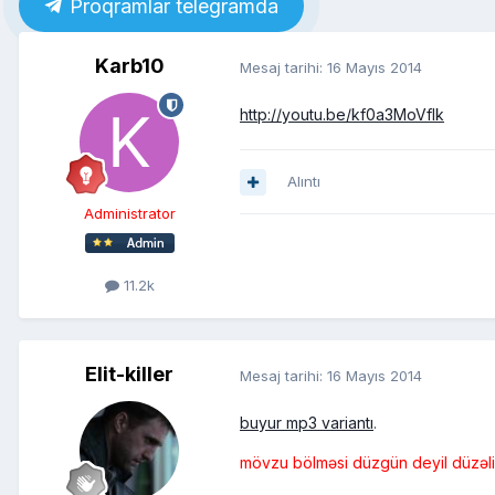
Proqramlar telegramda
Karb10
Mesaj tarihi:
16 Mayıs 2014
http://youtu.be/kf0a3MoVfIk
Alıntı
Administrator
11.2k
Elit-killer
Mesaj tarihi:
16 Mayıs 2014
buyur mp3 variantı
.
mövzu bölməsi düzgün deyil düzəliş