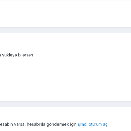
 yükləyə bilərsən
r hesabın varsa, hesabınla göndermek için
şimdi oturum aç
.