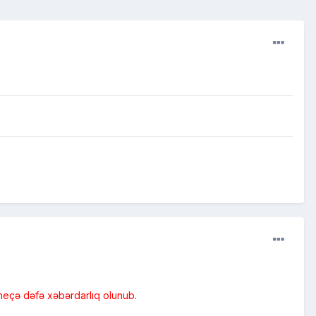
 neçə dəfə xəbərdarlıq olunub.