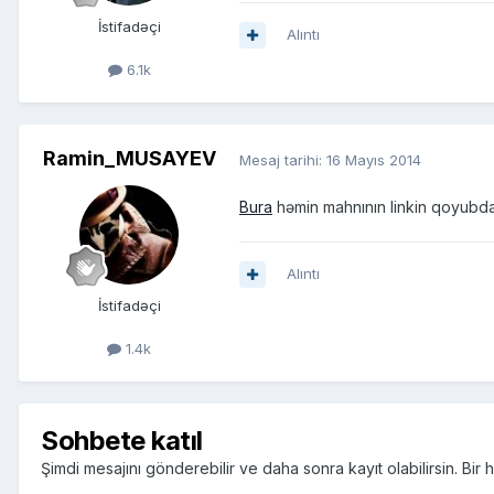
İstifadəçi
Alıntı
6.1k
Ramin_MUSAYEV
Mesaj tarihi:
16 Mayıs 2014
Bura
həmin mahnının linkin qoyubda
Alıntı
İstifadəçi
1.4k
Sohbete katıl
Şimdi mesajını gönderebilir ve daha sonra kayıt olabilirsin. Bi