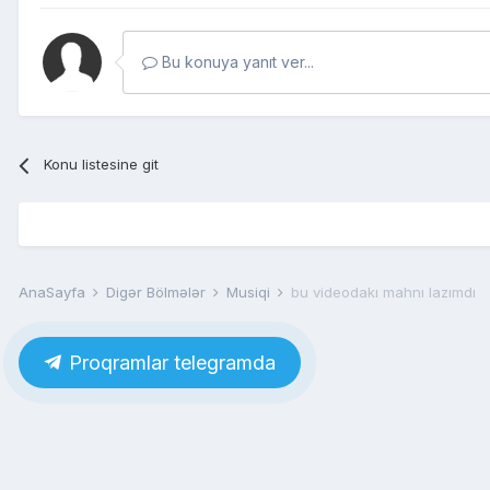
Bu konuya yanıt ver...
Konu listesine git
AnaSayfa
Digər Bölmələr
Musiqi
bu videodakı mahnı lazımdı
Proqramlar telegramda