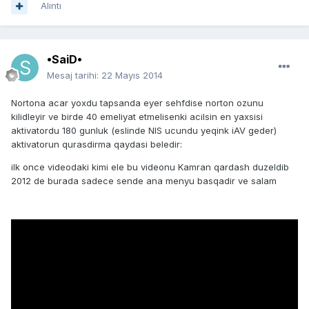
Alıntı
•SaiD•
Mesaj tarihi:
22 Mayıs 2014
Nortona acar yoxdu tapsanda eyer sehfdise norton ozunu
kilidleyir ve birde 40 emeliyat etmelisenki acilsin en yaxsisi
aktivatordu 180 gunluk (eslinde NIS ucundu yeqink iAV geder)
aktivatorun qurasdirma qaydasi beledir:
ilk once videodaki kimi ele bu videonu Kamran qardash duzeldib
2012 de burada sadece sende ana menyu basqadir ve salam