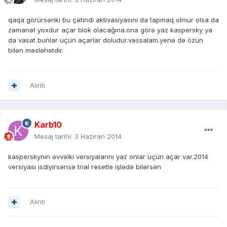
qaqa görürsənki bu çətindi aktivasiyasını da tapmaq olmur olsa da
zəmanət yoxdur açar blok olacağına.ona görə yaz kaspersky ya
da vasat bunlar üçün açarlar doludur.vəssalam.yenə də özün
bilən məsləhətdir.
Alıntı
Karb10
Mesaj tarihi:
3 Haziran 2014
kasperskynin əvvəlki versiyalarını yaz onlar üçün açar var.2014
versiyası isdiyirsənsə trial resetlə işlədə bilərsən
Alıntı