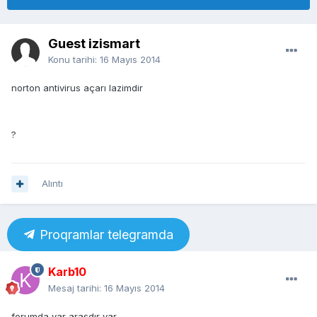
Guest izismart
Konu tarihi:
16 Mayıs 2014
norton antivirus açarı lazimdir
?
Alıntı
Proqramlar telegramda
Karb10
Mesaj tarihi:
16 Mayıs 2014
forumda var araşdır var