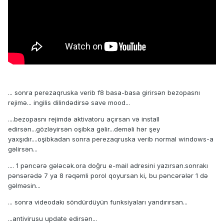
... sonra perezaqruska verib f8 basa-basa girirsən bezopasnı
rejimə... ingilis dilindədirsə save mood...
....bezopasnı rejimdə aktivatoru açırsan və install
edirsən...gözləyirsən oşibka gəlir...deməli hər şey
yaxşıdır....oşibkadan sonra perezaqruska verib normal windows-a
gəlirsən...
.... 1 pəncərə gələcək.ora doğru e-mail adresini yazırsan.sonrakı
pənsərədə 7 ya 8 rəqəmli porol qoyursan ki, bu pəncərələr 1 də
gəlməsin...
... sonra videodakı söndürdüyün funksiyaları yandırırsan...
...antivirusu update edirsən...