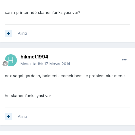
sənin printerində skaner funksiyası var?
Alıntı
hikmet1994
Mesaj tarihi:
17 Mayıs 2014
cox sagol qardash, bolmeni secmek hemise problem olur mene.
he skaner funksiyasi var
Alıntı