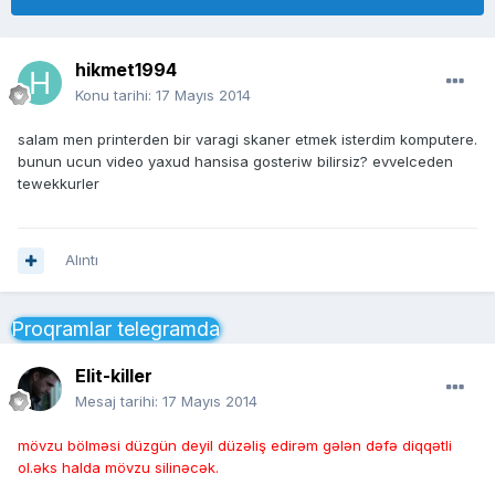
hikmet1994
Konu tarihi:
17 Mayıs 2014
salam men printerden bir varagi skaner etmek isterdim komputere.
bunun ucun video yaxud hansisa gosteriw bilirsiz? evvelceden
tewekkurler
Alıntı
Proqramlar telegramda
Elit-killer
Mesaj tarihi:
17 Mayıs 2014
mövzu bölməsi düzgün deyil düzəliş edirəm gələn dəfə diqqətli
ol.əks halda mövzu silinəcək.