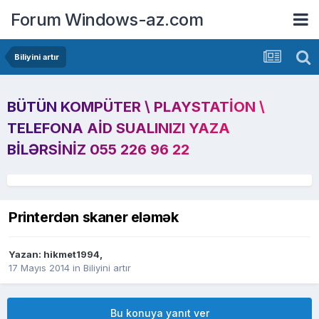
Forum Windows-az.com
Biliyini artır
BÜTÜN KOMPÜTER \ PLAYSTATION \
TELEFONA AID SUALINIZI YAZA
BILƏRSINIZ 055 226 96 22
Printerdən skaner eləmək
Yazan:
hikmet1994
,
17 Mayıs 2014
in
Biliyini artır
Bu konuya yanıt ver