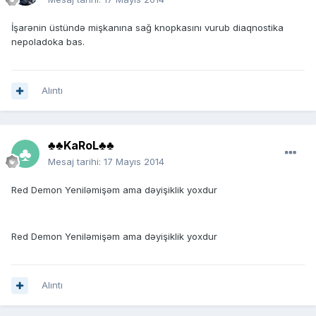
İşarənin üstündə mişkanına sağ knopkasını vurub diaqnostika
nepoladoka bas.
Alıntı
♣♣KaRoL♣♣
Mesaj tarihi:
17 Mayıs 2014
Red Demon Yeniləmişəm ama dəyişiklik yoxdur
Red Demon Yeniləmişəm ama dəyişiklik yoxdur
Alıntı