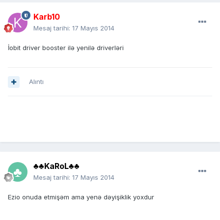
Karb10
Mesaj tarihi:
17 Mayıs 2014
İobit driver booster ilə yenilə driverləri
Alıntı
♣♣KaRoL♣♣
Mesaj tarihi:
17 Mayıs 2014
Ezio onuda etmişəm ama yenə dəyişiklik yoxdur