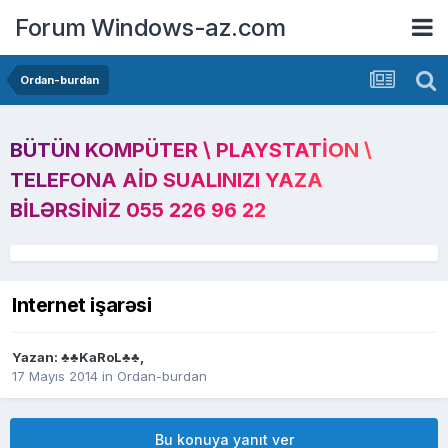
Forum Windows-az.com
Ordan-burdan
BÜTÜN KOMPÜTER \ PLAYSTATION \
TELEFONA AID SUALINIZI YAZA
BILƏRSINIZ 055 226 96 22
Internet işarəsi
Yazan:
♣♣KaRoL♣♣
,
17 Mayıs 2014
in
Ordan-burdan
Bu konuya yanıt ver