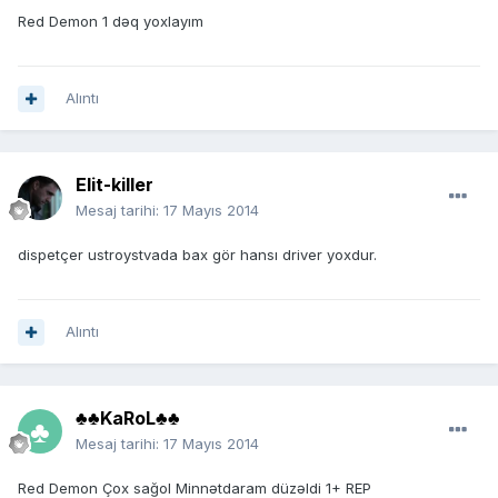
Red Demon 1 dəq yoxlayım
Alıntı
Elit-killer
Mesaj tarihi:
17 Mayıs 2014
dispetçer ustroystvada bax gör hansı driver yoxdur.
Alıntı
♣♣KaRoL♣♣
Mesaj tarihi:
17 Mayıs 2014
Red Demon Çox sağol Minnətdaram düzəldi 1+ REP