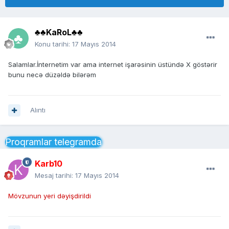
♣♣KaRoL♣♣
Konu tarihi:
17 Mayıs 2014
Salamlar.İnternetim var ama internet işarəsinin üstündə X göstərir
bunu necə düzəldə bilərəm
Alıntı
Proqramlar telegramda
Karb10
Mesaj tarihi:
17 Mayıs 2014
Mövzunun yeri dəyişdirildi