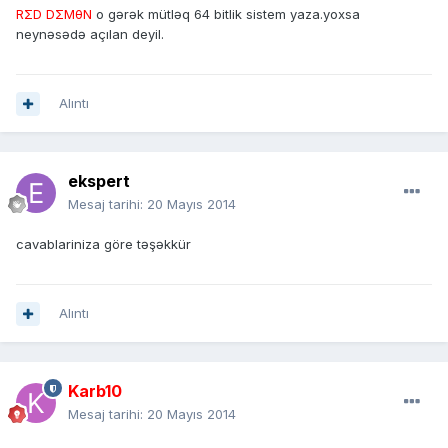
RΣD DΣMθN
o gərək mütləq 64 bitlik sistem yaza.yoxsa
neynəsədə açılan deyil.
Alıntı
ekspert
Mesaj tarihi:
20 Mayıs 2014
cavablariniza göre təşəkkür
Alıntı
Karb10
Mesaj tarihi:
20 Mayıs 2014