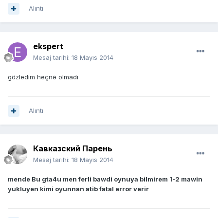
Alıntı
ekspert
Mesaj tarihi:
18 Mayıs 2014
gözledim heçnə olmadı
Alıntı
Кавказский Парень
Mesaj tarihi:
18 Mayıs 2014
mende Bu gta4u men ferli bawdi oynuya bilmirem 1-2 mawin
yukluyen kimi oyunnan atib fatal error verir