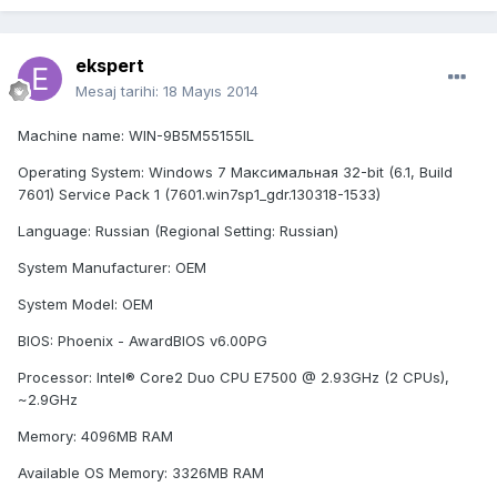
ekspert
Mesaj tarihi:
18 Mayıs 2014
Machine name: WIN-9B5M55155IL
Operating System: Windows 7 Максимальная 32-bit (6.1, Build
7601) Service Pack 1 (7601.win7sp1_gdr.130318-1533)
Language: Russian (Regional Setting: Russian)
System Manufacturer: OEM
System Model: OEM
BIOS: Phoenix - AwardBIOS v6.00PG
Processor: Intel® Core2 Duo CPU E7500 @ 2.93GHz (2 CPUs),
~2.9GHz
Memory: 4096MB RAM
Available OS Memory: 3326MB RAM