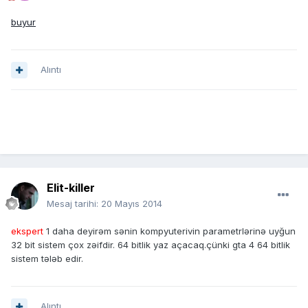
buyur
Alıntı
Elit-killer
Mesaj tarihi:
20 Mayıs 2014
ekspert
1 daha deyirəm sənin kompyuterivin parametrlərinə uyğun
32 bit sistem çox zəifdir. 64 bitlik yaz açacaq.çünki gta 4 64 bitlik
sistem tələb edir.
Alıntı