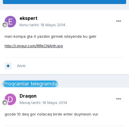
ekspert
Konu tarihi:
18 Mayıs 2014
mən kompa gta 4 yazdım girmək istəyəndə bu gəlir
http://i.imgur.com/RRkCNAHh.jpg
Alıntı
Proqramlar telegramda
Draqon
Mesaj tarihi:
18 Mayıs 2014
gozde 10 deq gor nolacaq birde enter duymesin vur