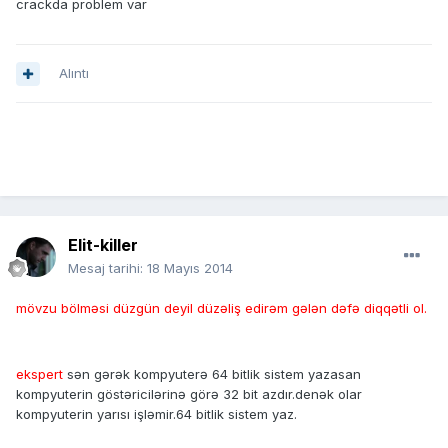
crackda problem var
Alıntı
Elit-killer
Mesaj tarihi:
18 Mayıs 2014
mövzu bölməsi düzgün deyil düzəliş edirəm gələn dəfə diqqətli ol.
ekspert
sən gərək kompyuterə 64 bitlik sistem yazasan
kompyuterin göstəricilərinə görə 32 bit azdır.denək olar
kompyuterin yarısı işləmir.64 bitlik sistem yaz.