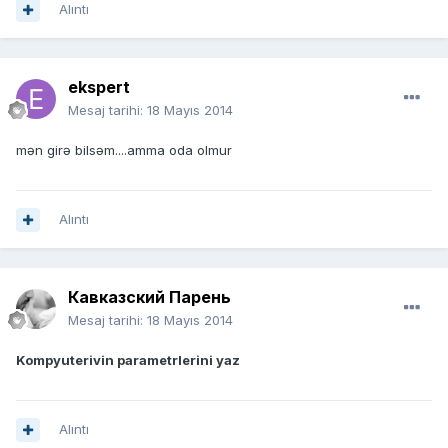
Alıntı
ekspert
Mesaj tarihi:
18 Mayıs 2014
mən girə bilsəm....amma oda olmur
Alıntı
Кавказский Парень
Mesaj tarihi:
18 Mayıs 2014
Kompyuterivin parametrlerini yaz
Alıntı