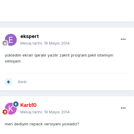
ekspert
Mesaj tarihi:
19 Mayıs 2014
yüklədim ekran qaralır yazılır zakrıt proqram.şəkil istəmiyin
silmişəm
Alıntı
Karb10
Mesaj tarihi:
19 Mayıs 2014
men dediyim repack versiyani yoxladiz?