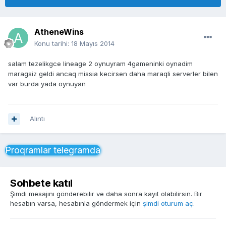
AtheneWins
Konu tarihi:
18 Mayıs 2014
salam tezelikgce lineage 2 oynuyram 4gameninki oynadim
maragsiz geldi ancaq missia kecirsen daha maraqli serverler bilen
var burda yada oynuyan
Alıntı
Proqramlar telegramda
Sohbete katıl
Şimdi mesajını gönderebilir ve daha sonra kayıt olabilirsin. Bir
hesabın varsa, hesabınla göndermek için
şimdi oturum aç
.