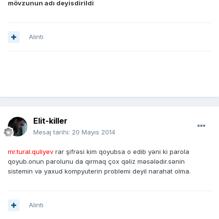
mövzunun adı deyisdirildi
Alıntı
Elit-killer
Mesaj tarihi:
20 Mayıs 2014
mr.tural.quliyev
rar şifrəsi kim qoyubsa o edib yəni ki parola
qoyub.onun parolunu da qırmaq çox qəliz məsələdir.sənin
sistemin və yaxud kompyuterin problemi deyil narahat olma.
Alıntı