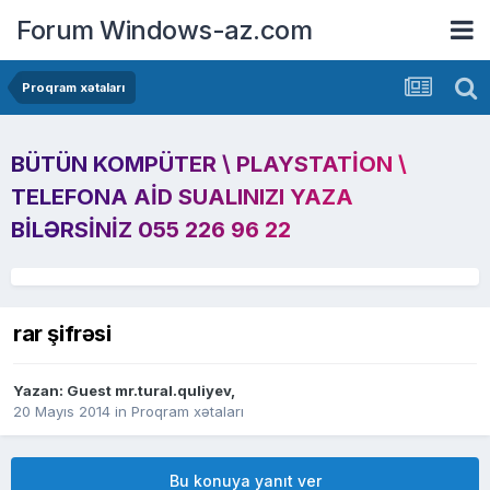
Forum Windows-az.com
Proqram xətaları
BÜTÜN KOMPÜTER \ PLAYSTATION \
TELEFONA AID SUALINIZI YAZA
BILƏRSINIZ 055 226 96 22
rar şifrəsi
Yazan: Guest mr.tural.quliyev,
20 Mayıs 2014
in
Proqram xətaları
Bu konuya yanıt ver