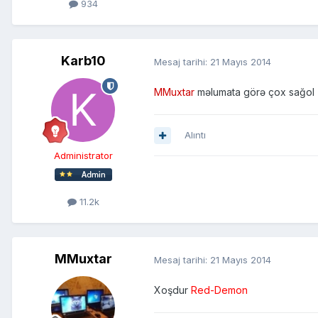
934
Karb10
Mesaj tarihi:
21 Mayıs 2014
MMuxtar
məlumata görə çox sağol
Alıntı
Administrator
11.2k
MMuxtar
Mesaj tarihi:
21 Mayıs 2014
Xoşdur
Red-Demon