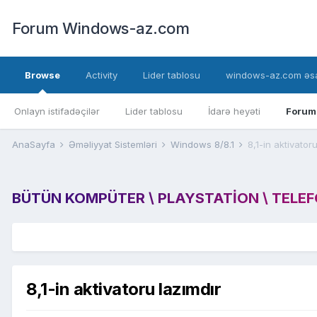
Forum Windows-az.com
Browse
Activity
Lider tablosu
windows-az.com əsa
Onlayn istifadəçilər
Lider tablosu
İdarə heyəti
Forum
AnaSayfa
Əməliyyat Sistemləri
Windows 8/8.1
8,1-in aktivator
BÜTÜN KOMPÜTER \ PLAYSTATION \ TELEFON
8,1-in aktivatoru lazımdır