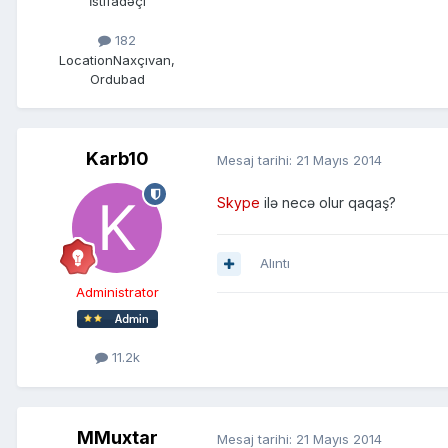
İstifadəçi
182
Location
Naxçıvan,
Ordubad
Karb10
Mesaj tarihi:
21 Mayıs 2014
Skype
ilə necə olur qaqaş?
Alıntı
Administrator
11.2k
MMuxtar
Mesaj tarihi:
21 Mayıs 2014