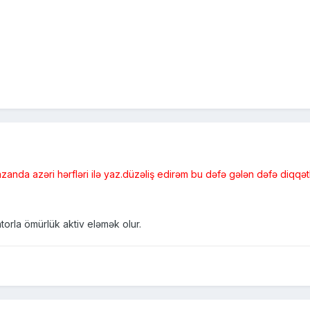
da azəri hərfləri ilə yaz.düzəliş edirəm bu dəfə gələn dəfə diqqətli
torla ömürlük aktiv eləmək olur.