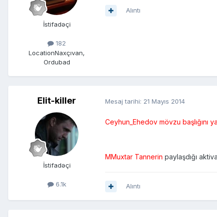
Alıntı
İstifadəçi
182
Location
Naxçıvan,
Ordubad
Elit-killer
Mesaj tarihi:
21 Mayıs 2014
Ceyhun_Ehedov mövzu başlığını yazan
MMuxtar Tannerin
paylaşdığı aktiva
İstifadəçi
6.1k
Alıntı