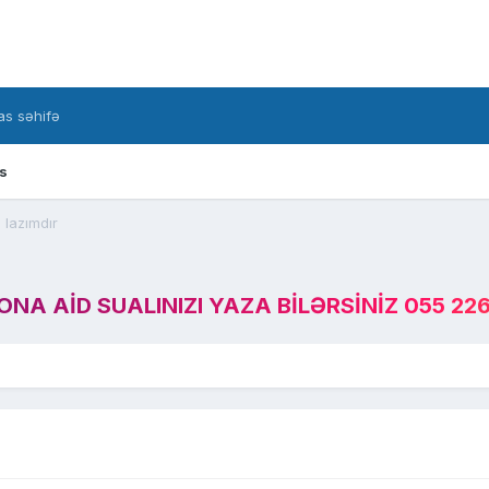
s səhifə
s
u lazımdır
A AID SUALINIZI YAZA BILƏRSINIZ 055 226