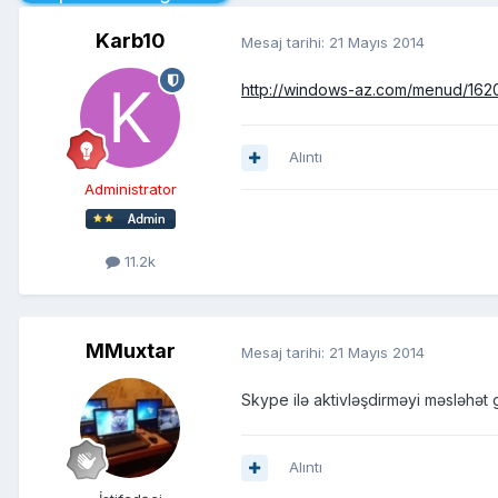
Karb10
Mesaj tarihi:
21 Mayıs 2014
http://windows-az.com/menud/1620
Alıntı
Administrator
11.2k
MMuxtar
Mesaj tarihi:
21 Mayıs 2014
Skype ilə aktivləşdirməyi məsləhət
Alıntı