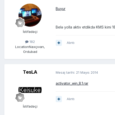
Buyur
Belə yolla aktiv etdikdə KMS kimi 180
İstifadəçi
182
Alıntı
Location
Naxçıvan,
Ordubad
TesLA
Mesaj tarihi:
21 Mayıs 2014
activator_win_8.1.rar
Alıntı
İstifadəçi