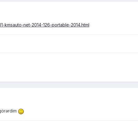
1-kmsauto-net-2014-126-portable-2014.html
 görərdim