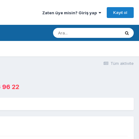
Kayıt ol
Zaten üye misin? Giriş yap
Tüm aktivite
 96 22