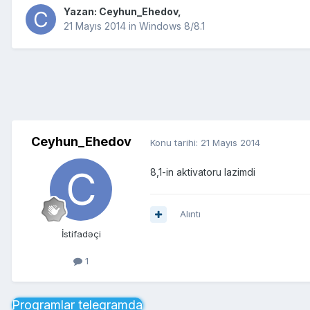
Yazan:
Ceyhun_Ehedov
,
21 Mayıs 2014
in
Windows 8/8.1
Ceyhun_Ehedov
Konu tarihi:
21 Mayıs 2014
8,1-in aktivatoru lazimdi
Alıntı
İstifadəçi
1
Proqramlar telegramda