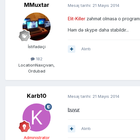
MMuxtar
Mesaj tarihi:
21 Mayıs 2014
Elit-Killer
zəhmət olmasa o programın 
Həm də skype daha stabildir...
İstifadəçi
Alıntı
182
Location
Naxçıvan,
Ordubad
Karb10
Mesaj tarihi:
21 Mayıs 2014
buyur
Alıntı
Administrator