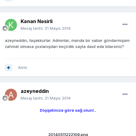
Kənan Nəsirli
Mesaj tarihi:
21 Mayıs 2014
azeyneddin, təşəkkürlər. Adminlər, məndə bir xəbər göndərmişəm
zəhmət olmasa yoxlanışdan keçirdib sayta daxil edə bilərsiniz?
Alıntı
azeyneddin
Mesaj tarihi:
21 Mayıs 2014
Diqqətinizə görə sağ olun!..
20140511222109.png