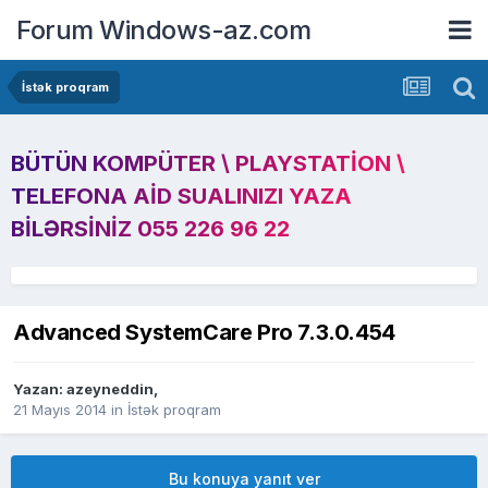
Forum Windows-az.com
İstək proqram
BÜTÜN KOMPÜTER \ PLAYSTATION \
TELEFONA AID SUALINIZI YAZA
BILƏRSINIZ 055 226 96 22
Advanced SystemCare Pro 7.3.0.454
Yazan:
azeyneddin
,
21 Mayıs 2014
in
İstək proqram
Bu konuya yanıt ver