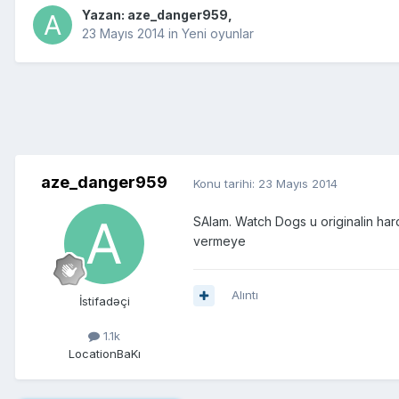
Yazan:
aze_danger959
,
23 Mayıs 2014
in
Yeni oyunlar
aze_danger959
Konu tarihi:
23 Mayıs 2014
SAlam. Watch Dogs u originalin ha
vermeye
Alıntı
İstifadəçi
1.1k
Location
BaKı