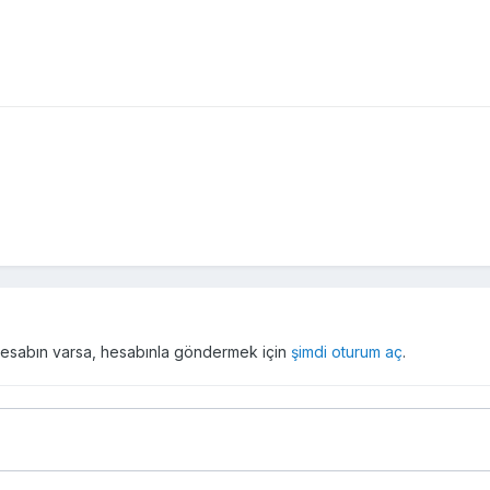
r hesabın varsa, hesabınla göndermek için
şimdi oturum aç
.