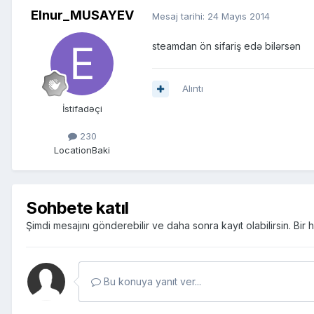
Elnur_MUSAYEV
Mesaj tarihi:
24 Mayıs 2014
steamdan ön sifariş edə bilərsən
Alıntı
İstifadəçi
230
Location
Baki
Sohbete katıl
Şimdi mesajını gönderebilir ve daha sonra kayıt olabilirsin. Bi
Bu konuya yanıt ver...