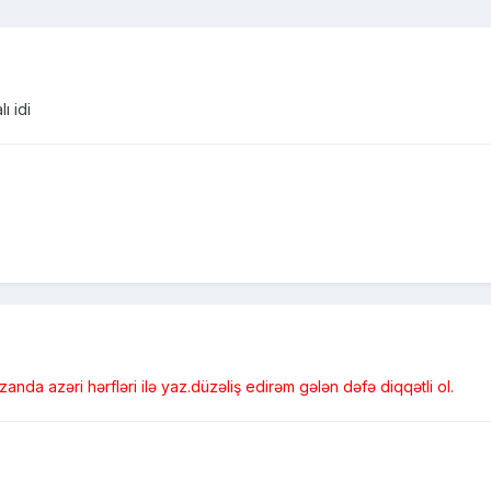
ı idi
anda azəri hərfləri ilə yaz.düzəliş edirəm gələn dəfə diqqətli ol.