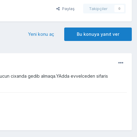
Paylaş
Takipçiler
0
Yeni konu aç
Bu konuya yanıt ver
c ucun cixanda gedib almaqa.YAdda evvelceden sifaris