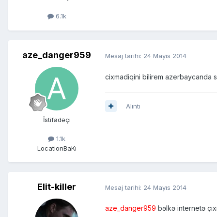
6.1k
aze_danger959
Mesaj tarihi:
24 Mayıs 2014
cixmadiqini bilirem azerbaycanda sifa
Alıntı
İstifadəçi
1.1k
Location
BaKı
Elit-killer
Mesaj tarihi:
24 Mayıs 2014
aze_danger959
bəlkə internetə çı