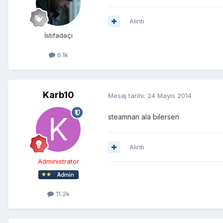
Alıntı
İstifadəçi
6.1k
Karb10
Mesaj tarihi:
24 Mayıs 2014
steamnan ala bilersen
Alıntı
Administrator
11.2k