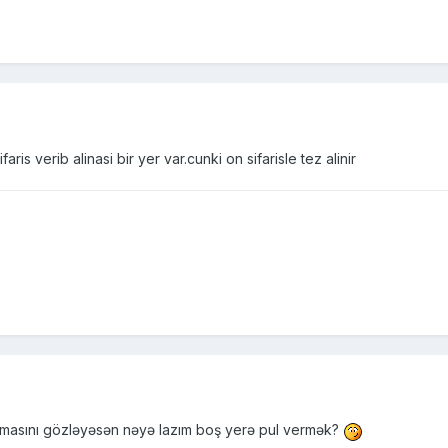
ris verib alinasi bir yer var.cunki on sifarisle tez alinir
xmasını gözləyəsən nəyə lazım boş yerə pul vermək?