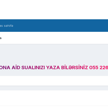
s səhifə
s
A AID SUALINIZI YAZA BILƏRSINIZ 055 226