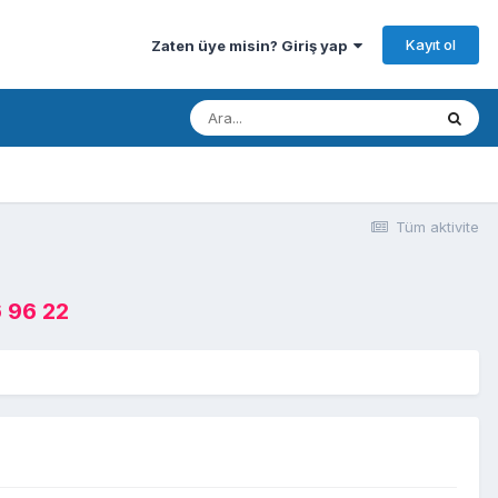
Kayıt ol
Zaten üye misin? Giriş yap
Tüm aktivite
 96 22