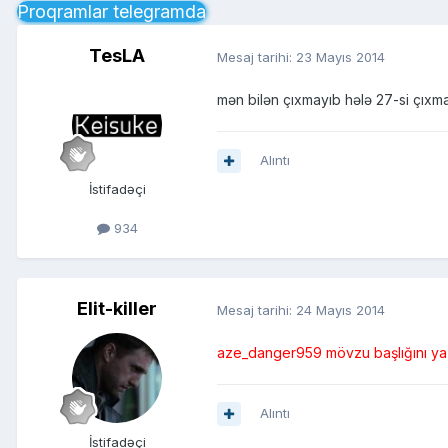
Proqramlar telegramda
TesLA
Mesaj tarihi:
23 Mayıs 2014
mən bilən çıxmayıb hələ 27-si çıxmal
Alıntı
İstifadəçi
934
Elit-killer
Mesaj tarihi:
24 Mayıs 2014
aze_danger959
mövzu başlığını yaz
Alıntı
İstifadəçi