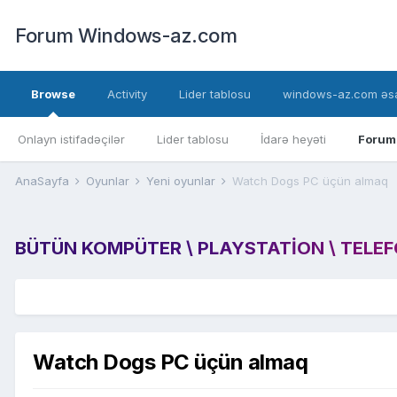
Forum Windows-az.com
Browse
Activity
Lider tablosu
windows-az.com əsa
Onlayn istifadəçilər
Lider tablosu
İdarə heyəti
Forum
AnaSayfa
Oyunlar
Yeni oyunlar
Watch Dogs PC üçün almaq
BÜTÜN KOMPÜTER \ PLAYSTATION \ TELEFON
Watch Dogs PC üçün almaq