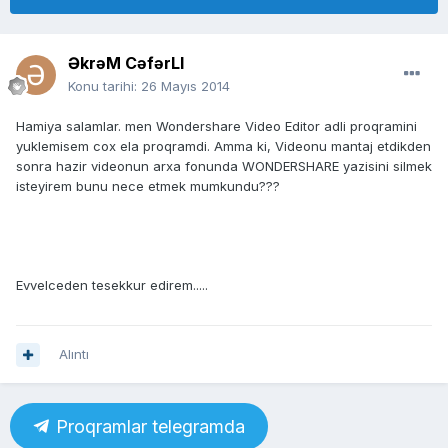
ƏkrəM CəfərLI
Konu tarihi:
26 Mayıs 2014
Hamiya salamlar. men Wondershare Video Editor adli proqramini
yuklemisem cox ela proqramdi. Amma ki, Videonu mantaj etdikden
sonra hazir videonun arxa fonunda WONDERSHARE yazisini silmek
isteyirem bunu nece etmek mumkundu???
Evvelceden tesekkur edirem.....
Alıntı
Proqramlar telegramda