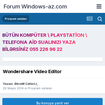
Forum Windows-az.com
Proqram xətaları
BÜTÜN KOMPÜTER \ PLAYSTATION \
TELEFONA AID SUALINIZI YAZA
BILƏRSINIZ 055 226 96 22
Wondershare Video Editor
Yazan:
ƏkrəM CəfərLI
,
26 Mayıs 2014
in
Proqram xətaları
Bu konuya yanıt ver