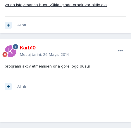
ya da istəyirsənsə bunu yüklə içində crack var aktiv elə
Alıntı
Karb10
Mesaj tarihi:
26 Mayıs 2014
proqrami aktiv etmemisen ona gore logo dusur
Alıntı