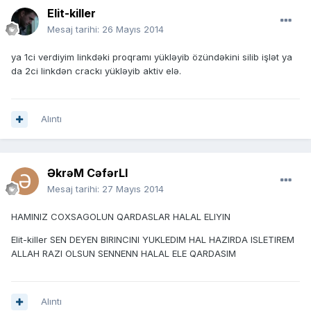
Elit-killer
Mesaj tarihi:
26 Mayıs 2014
ya 1ci verdiyim linkdəki proqramı yükləyib özündəkini silib işlət ya
da 2ci linkdən crackı yükləyib aktiv elə.
Alıntı
ƏkrəM CəfərLI
Mesaj tarihi:
27 Mayıs 2014
HAMINIZ COXSAGOLUN QARDASLAR HALAL ELIYIN
Elit-killer SEN DEYEN BIRINCINI YUKLEDIM HAL HAZIRDA ISLETIREM
ALLAH RAZI OLSUN SENNENN HALAL ELE QARDASIM
Alıntı