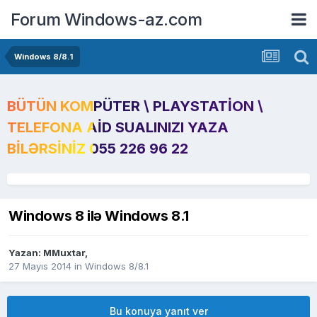
Forum Windows-az.com
Windows 8/8.1
BÜTÜN KOMPÜTER \ PLAYSTATION \
TELEFONA AID SUALINIZI YAZA
BILƏRSINIZ 055 226 96 22
Windows 8 ilə Windows 8.1
Yazan:
MMuxtar
,
27 Mayıs 2014
in
Windows 8/8.1
Bu konuya yanıt ver