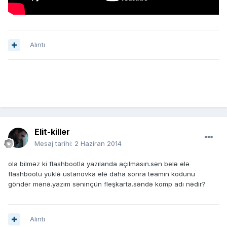
Alıntı
Elit-killer
Mesaj tarihi:
2 Haziran 2014
ola bilməz ki flashbootla yazılanda açılmasın.sən belə elə
flashbootu yüklə ustanovka elə daha sonra teamın kodunu
göndər mənə.yazım səninçün fleşkarta.səndə komp adı nədir?
Alıntı