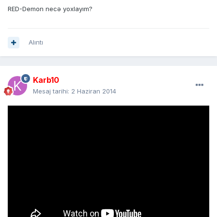
RED-Demon necə yoxlayım?
Alıntı
Karb10
Mesaj tarihi:
2 Haziran 2014