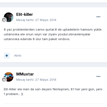
Elit-killer
Mesaj tarihi:
27 Mayıs 2014
8 yaz problemlərdən canıvı qurtar.8 də uptadelərin hamısını yüklə
ustanovka elə onun xeyri var ziyanı yoxdur.obnavleniyalar
ustanovka edəndə 8 olur tam paket vindovs.
Alıntı
MMuxtar
Mesaj tarihi:
27 Mayıs 2014
Elit-Killer elə mən də sən deyəni fikirləşirəm, 8.1 hər yeni gün, yeni
1 problem... ))