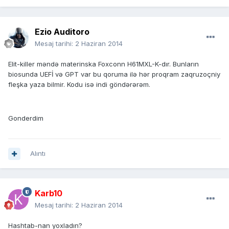
Ezio Auditoro
Mesaj tarihi:
2 Haziran 2014
Elit-killer məndə materinska Foxconn H61MXL-K-dır. Bunların
biosunda UEFİ və GPT var bu qoruma ilə hər proqram zaqruzoçniy
fleşka yaza bilmir. Kodu isə indi göndərərəm.
Gonderdim
Alıntı
Karb10
Mesaj tarihi:
2 Haziran 2014
Hashtab-nan yoxladın?