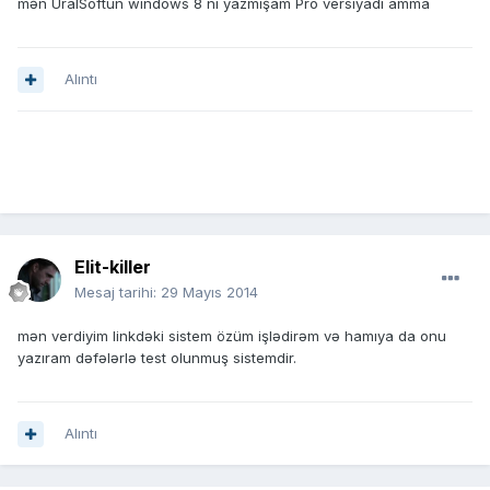
mən UralSoftun windows 8 ni yazmışam Pro versiyadı amma
Alıntı
Elit-killer
Mesaj tarihi:
29 Mayıs 2014
mən verdiyim linkdəki sistem özüm işlədirəm və hamıya da onu
yazıram dəfələrlə test olunmuş sistemdir.
Alıntı