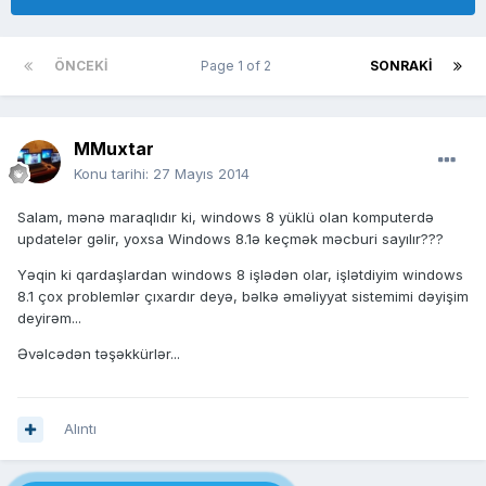
ÖNCEKI
Page 1 of 2
SONRAKI
MMuxtar
Konu tarihi:
27 Mayıs 2014
Salam, mənə maraqlıdır ki, windows 8 yüklü olan komputerdə
updatelər gəlir, yoxsa Windows 8.1ə keçmək məcburi sayılır???
Yəqin ki qardaşlardan windows 8 işlədən olar, işlətdiyim windows
8.1 çox problemlər çıxardır deyə, bəlkə əməliyyat sistemimi dəyişim
deyirəm...
Əvəlcədən təşəkkürlər...
Alıntı