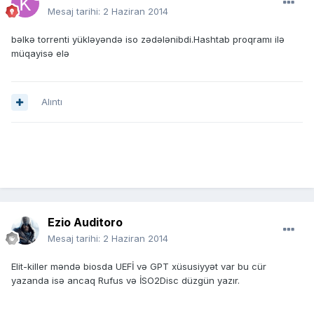
Mesaj tarihi:
2 Haziran 2014
bəlkə torrenti yükləyəndə iso zədələnibdi.Hashtab proqramı ilə
müqayisə elə
Alıntı
Ezio Auditoro
Mesaj tarihi:
2 Haziran 2014
Elit-killer məndə biosda UEFİ və GPT xüsusiyyət var bu cür
yazanda isə ancaq Rufus və İSO2Disc düzgün yazır.