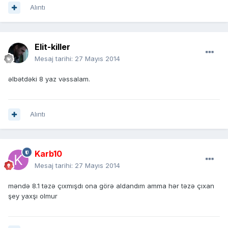
Alıntı
Elit-killer
Mesaj tarihi:
27 Mayıs 2014
əlbətdəki 8 yaz vəssalam.
Alıntı
Karb10
Mesaj tarihi:
27 Mayıs 2014
məndə 8.1 təzə çıxmışdı ona görə aldandım amma hər təzə çıxan
şey yaxşı olmur