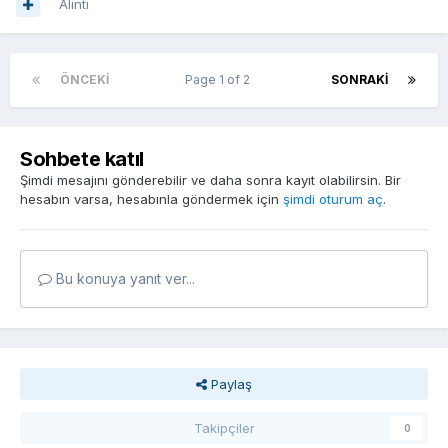
Alıntı
ÖNCEKI
Page 1 of 2
SONRAKI
Sohbete katıl
Şimdi mesajını gönderebilir ve daha sonra kayıt olabilirsin. Bir
hesabın varsa, hesabınla göndermek için
şimdi oturum aç
.
Bu konuya yanıt ver...
Paylaş
Takipçiler
0