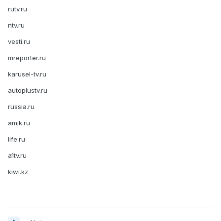
rutv.ru
ntv.ru
vesti.ru
mreporter.ru
karusel-tv.ru
autoplustv.ru
russia.ru
amik.ru
life.ru
a1tv.ru
kiwi.kz