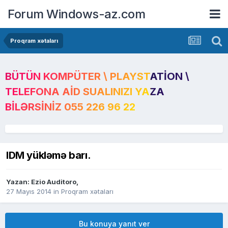
Forum Windows-az.com
Proqram xətaları
BÜTÜN KOMPÜTER \ PLAYSTATION \
TELEFONA AID SUALINIZI YAZA
BILƏRSINIZ 055 226 96 22
IDM yükləmə barı.
Yazan:
Ezio Auditoro
,
27 Mayıs 2014
in
Proqram xətaları
Bu konuya yanıt ver