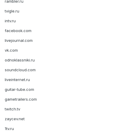
rambler.ru
tvigle.ru
intv.ru
facebook.com
livejournal.com
vk.com
odnoklassniki.ru
soundcloud.com
liveinternet.ru
guitar-tube.com
gametrailers.com
twitch.tv
zaycev.net
1tv.ru