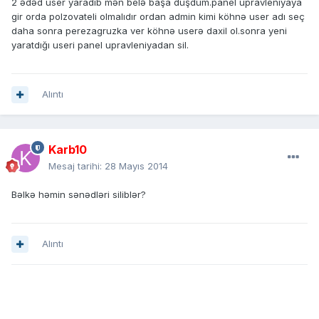
2 ədəd user yaradıb mən belə başa düşdüm.panel upravleniyaya
gir orda polzovateli olmalıdır ordan admin kimi köhnə user adı seç
daha sonra perezagruzka ver köhnə userə daxil ol.sonra yeni
yaratdığı useri panel upravleniyadan sil.
Alıntı
Karb10
Mesaj tarihi:
28 Mayıs 2014
Bəlkə həmin sənədləri siliblər?
Alıntı