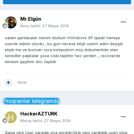
Mr.Elgün
Konu tarihi:
27 Mayıs 2014
salam qardasalar mənim dostum VVindovvs XP işlədir hemişə
userde admin olurdu , bu gun necese eliyb userin adini deyişib
eliyib me ve bunnan sora komputerin moy dokumentide olan
senedler papkalar yoxa cixib tapilmir hec yerden ., recoverde
elireem qayitmir doc fayildir
Alıntı
Proqramlar telegramda
HackerAZTURK
Mesaj tarihi:
27 Mayıs 2014
Qaqa yeni User yaradıb ona görədir.Girib yeni yaratdığı useri silsə