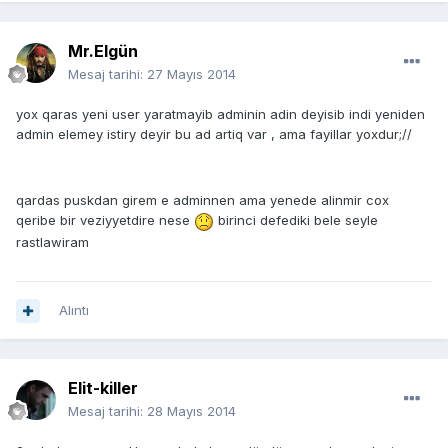
Mr.Elgün
Mesaj tarihi:
27 Mayıs 2014
yox qaras yeni user yaratmayib adminin adin deyisib indi yeniden
admin elemey istiry deyir bu ad artiq var , ama fayillar yoxdur;//
qardas puskdan girem e adminnen ama yenede alinmir cox
qeribe bir veziyyetdire nese
birinci defediki bele seyle
rastlawiram
Alıntı
Elit-killer
Mesaj tarihi:
28 Mayıs 2014