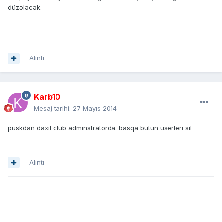
düzələcək.
Alıntı
Karb10
Mesaj tarihi:
27 Mayıs 2014
puskdan daxil olub adminstratorda. basqa butun userleri sil
Alıntı