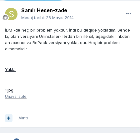
Samir Hesen-zade
Mesaj tarihi:
28 Mayıs 2014
İDM -də heç bir problem yoxdur. İndi bu dəqiqə yoxladım. Səndə
ki, olan versiyanı Uninstaller- lərdən biri ilə sil, aşağıdakı linkdən
ən axırıncı və RePack versiyanı yüklə, qur. Heç bir problem
olmamalıdır.
Yüklə
1.jpg
Unavailable
Alıntı