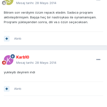
Mesaj tarihi:
28 Mayıs 2014
Bilirəm son verdiyimi özüm repack elədim. Sadəcə proqramı
aktivləşdirmişəm. Başqa heç bir nastroykası ilə oynamamışam.
Proqramı yükləyəndən sonra, dili və.s özün seçəcəksən.
Alıntı
Karb10
Mesaj tarihi:
28 Mayıs 2014
yukleyib deyirem indi
Alıntı