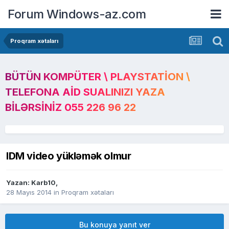
Forum Windows-az.com
Proqram xətaları
BÜTÜN KOMPÜTER \ PLAYSTATION \
TELEFONA AID SUALINIZI YAZA
BILƏRSINIZ 055 226 96 22
IDM video yükləmək olmur
Yazan:
Karb10
,
28 Mayıs 2014
in
Proqram xətaları
Bu konuya yanıt ver