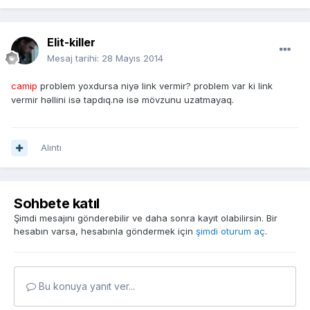
Elit-killer
Mesaj tarihi:
28 Mayıs 2014
camip
problem yoxdursa niyə link vermir? problem var ki link
vermir həllini isə tapdıq.nə isə mövzunu uzatmayaq.
Alıntı
Sohbete katıl
Şimdi mesajını gönderebilir ve daha sonra kayıt olabilirsin. Bir
hesabın varsa, hesabınla göndermek için
şimdi oturum aç
.
Bu konuya yanıt ver...