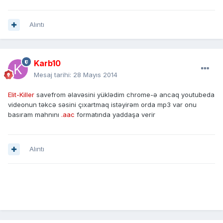
Alıntı
Karb10
Mesaj tarihi:
28 Mayıs 2014
Elit-Killer
savefrom əlavəsini yüklədim chrome-ə ancaq youtubeda
videonun təkcə səsini çıxartmaq istəyirəm orda mp3 var onu
basıram mahnını
.aac
formatında yaddaşa verir
Alıntı