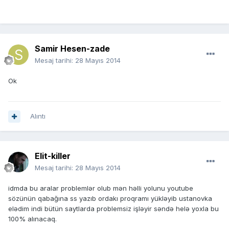
Samir Hesen-zade
Mesaj tarihi:
28 Mayıs 2014
Ok
Alıntı
Elit-killer
Mesaj tarihi:
28 Mayıs 2014
idmda bu aralar problemlər olub mən həlli yolunu youtube
sözünün qabağına ss yazıb ordakı proqramı yükləyib ustanovka
elədim indi bütün saytlarda problemsiz işləyir səndə helə yoxla bu
100% alınacaq.