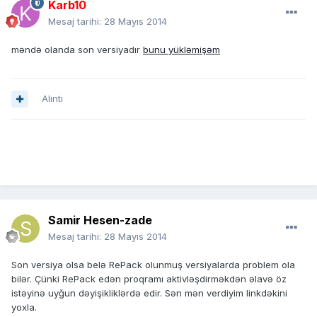
Karb10
Mesaj tarihi:
28 Mayıs 2014
məndə olanda son versiyadır
bunu yükləmişəm
Alıntı
Samir Hesen-zade
Mesaj tarihi:
28 Mayıs 2014
Son versiya olsa belə RePack olunmuş versiyalarda problem ola
bilər. Çünki RePack edən proqramı aktivləşdirməkdən əlavə öz
istəyinə uyğun dəyişikliklərdə edir. Sən mən verdiyim linkdəkini
yoxla.