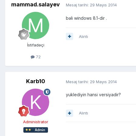
mammad.salayev
Mesaj tarihi:
29 Mayıs 2014
bəli windows 8.1-dir .
Alıntı
İstifadəçi
72
Karb10
Mesaj tarihi:
29 Mayıs 2014
yuklediyin hansi versiyadir?
Alıntı
Administrator