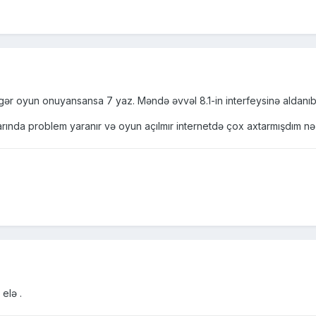
 Əgər oyun onuyansansa 7 yaz. Məndə əvvəl 8.1-in interfeysinə aldan
rında problem yaranır və oyun açılmır internetdə çox axtarmışdım n
elə .