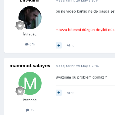
Mesaj tarihi:
29 Mayıs 2014
bu nə video kartlıq nə də başqa şey
mövzu bölməsi düzgün deyildi düzəl
İstifadəçi
6.1k
Alıntı
mammad.salayev
Mesaj tarihi:
29 Mayıs 2014
8yazsam bu problem cixmaz ?
Alıntı
İstifadəçi
72