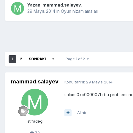
Yazan:
mammad.salayev
,
29 Mayıs 2014
in
Oyun nizamlamaları
1
2
SONRAKI
Page 1 of 2
mammad.salayev
Konu tarihi:
29 Mayıs 2014
salam 0xc000007b bu problemi necə
Alıntı
İstifadəçi
72