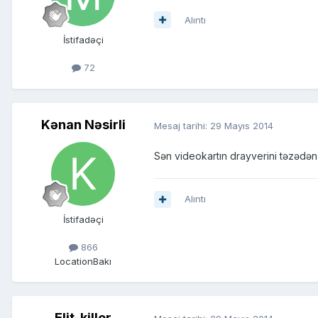
Alıntı
İstifadəçi
72
Kənan Nəsirli
Mesaj tarihi:
29 Mayıs 2014
Sən videokartın drayverini təzədən
Alıntı
İstifadəçi
866
Location
Bakı
Elit-killer