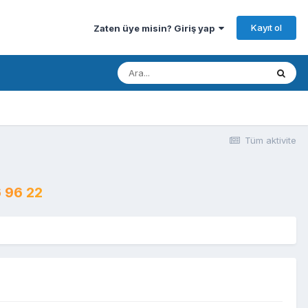
Kayıt ol
Zaten üye misin? Giriş yap
Tüm aktivite
 96 22