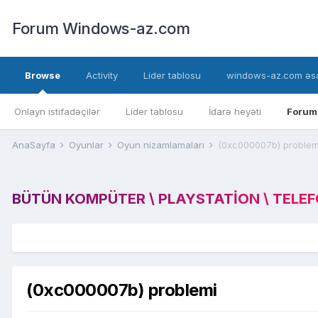
Forum Windows-az.com
Browse
Activity
Lider tablosu
windows-az.com əsa
Onlayn istifadəçilər
Lider tablosu
İdarə heyəti
Forum
AnaSayfa
Oyunlar
Oyun nizamlamaları
(0xc000007b) problem
BÜTÜN KOMPÜTER \ PLAYSTATION \ TELEFON
(0xc000007b) problemi