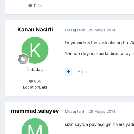
11.2k
Kənan Nəsirli
Mesaj tarihi:
29 Mayıs 2014
Deyirəmdə 8.1-in zibili olacaq bu.
Yenədə deyim əsasda directx faylla
İstifadəçi
Alıntı
866
Location
Bakı
mammad.salayev
Mesaj tarihi:
29 Mayıs 2014
sizin saytda paylaşdiğınız versiyadı 