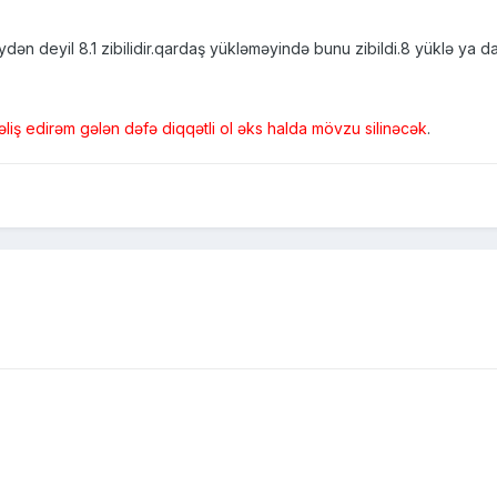
dən deyil 8.1 zibilidir.qardaş yükləməyində bunu zibildi.8 yüklə ya 
iş edirəm gələn dəfə diqqətli ol əks halda mövzu silinəcək
.