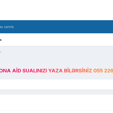
s səhifə
s
i
A AID SUALINIZI YAZA BILƏRSINIZ 055 226