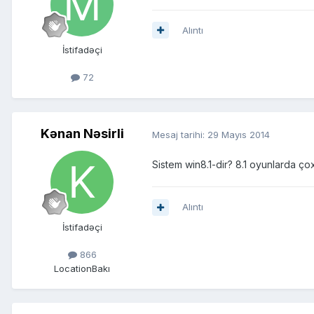
Alıntı
İstifadəçi
72
Kənan Nəsirli
Mesaj tarihi:
29 Mayıs 2014
Sistem win8.1-dir? 8.1 oyunlarda ç
Alıntı
İstifadəçi
866
Location
Bakı