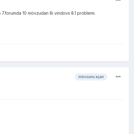
da 7.forumda 10 mövzudan 8i vindovs 8.1 problemi.
mövzunu açan