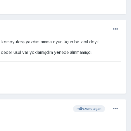
ıb kompyuterə yazdım amma oyun üçün bir zibil deyil.
ə qədər üsul var yoxlamışdım yenədə alınmamışdı.
mövzunu açan