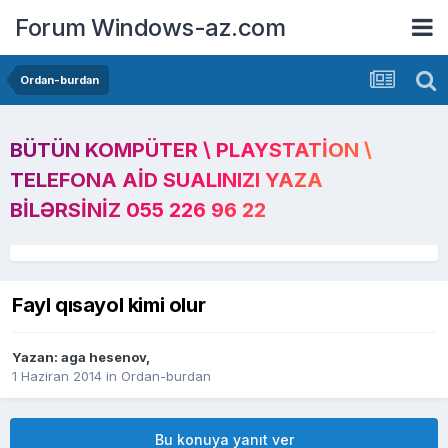
Forum Windows-az.com
Ordan-burdan
BÜTÜN KOMPÜTER \ PLAYSTATION \
TELEFONA AID SUALINIZI YAZA
BILƏRSINIZ 055 226 96 22
Fayl qısayol kimi olur
Yazan:
aga hesenov
,
1 Haziran 2014
in
Ordan-burdan
Bu konuya yanıt ver