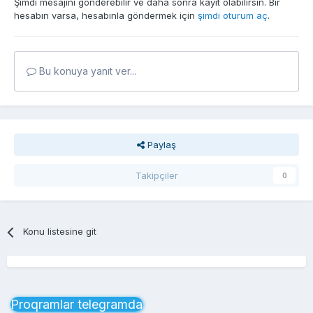
Şimdi mesajını gönderebilir ve daha sonra kayıt olabilirsin. Bir
hesabın varsa, hesabınla göndermek için
şimdi oturum aç
.
Bu konuya yanıt ver...
Paylaş
Takipçiler
0
Konu listesine git
Proqramlar telegramda