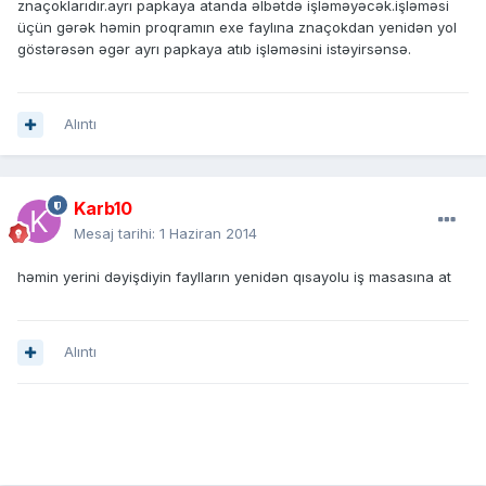
znaçoklarıdır.ayrı papkaya atanda əlbətdə işləməyəcək.işləməsi
üçün gərək həmin proqramın exe faylına znaçokdan yenidən yol
göstərəsən əgər ayrı papkaya atıb işləməsini istəyirsənsə.
Alıntı
Karb10
Mesaj tarihi:
1 Haziran 2014
həmin yerini dəyişdiyin faylların yenidən qısayolu iş masasına at
Alıntı