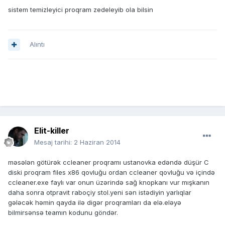
sistem temizleyici proqram zedeleyib ola bilsin
Alıntı
Elit-killer
Mesaj tarihi:
2 Haziran 2014
məsələn götürək ccleaner proqramı ustanovka edəndə düşür C
diski proqram files x86 qovluğu ordan ccleaner qovluğu və içində
ccleaner.exe faylı var onun üzərində sağ knopkanı vur mışkanın
daha sonra otpravit raboçiy stol.yeni sən istədiyin yarlıqlar
gələcək həmin qayda ilə digər proqramları da elə.eləyə
bilmirsənsə teamın kodunu göndər.