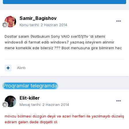
Samir_Bagishov
Konu tarihi:
2 Haziran 2014
Dostlar salam (Notbukum Sony VAIO sve151j11v 'di sitemi
windows8 di farmat edib windows7 yazmaq isteyirem alinmir
mene komeklik ede bilersiz ??? Boot menusuna gire bilmirem hec
Alıntı
Proqramlar telegramda
Elit-killer
Mesaj tarihi:
2 Haziran 2014
mövzu bölməsi düzgün deyil və azəri hərfləri ilə yazılmayıb düzəliş
edirəm gələn dədə diqqətli ol.