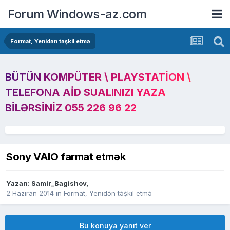
Forum Windows-az.com
Format, Yenidən təşkil etmə
BÜTÜN KOMPÜTER \ PLAYSTATION \
TELEFONA AID SUALINIZI YAZA
BILƏRSINIZ 055 226 96 22
Sony VAIO farmat etmək
Yazan:
Samir_Bagishov
,
2 Haziran 2014
in
Format, Yenidən təşkil etmə
Bu konuya yanıt ver