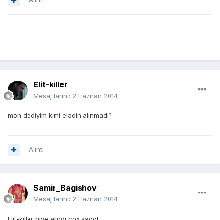
Alıntı
Elit-killer
Mesaj tarihi:
2 Haziran 2014
mən dediyim kimi elədin alınmadı?
Alıntı
Samir_Bagishov
Mesaj tarihi:
2 Haziran 2014
Elit-killer niye alindi cox sagol