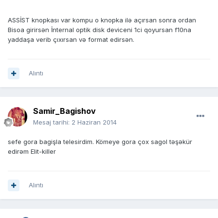
ASSİST knopkası var kompu o knopka ilə açırsan sonra ordan
Bisoa girirsən İnternal optik disk deviceni 1ci qoyursan f10na
yaddaşa verib çıxırsan və format edirsən.
Alıntı
Samir_Bagishov
Mesaj tarihi:
2 Haziran 2014
sefe gora bagişla telesirdim. Kömeye gora çox sagol təşəkür
edirəm Elit-killer
Alıntı