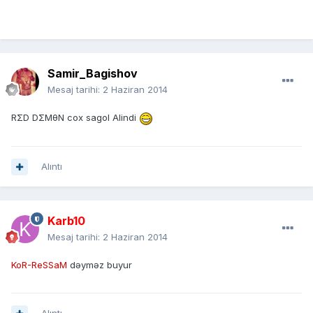
Samir_Bagishov
Mesaj tarihi:
2 Haziran 2014
RΣD DΣMθN cox sagol Alindi
Alıntı
Karb10
Mesaj tarihi:
2 Haziran 2014
KoR-ReSSaM
dəyməz buyur