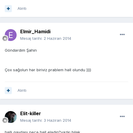
Alıntı
Elmir_Hamidi
Mesaj tarihi:
2 Haziran 2014
Göndərdim Şahin
Çox sağolun hər biriviz prablem həll olundu ))))
Alıntı
Elit-killer
Mesaj tarihi:
3 Haziran 2014
həlli qaydası necə həll elədin?yazki bilək.