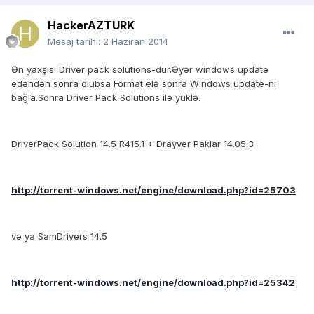
HackerAZTURK
Mesaj tarihi:
2 Haziran 2014
Ən yaxşısı Driver pack solutions-dur.Əyər windows update
edəndən sonra olubsa Format elə sonra Windows update-ni
bağla.Sonra Driver Pack Solutions ilə yüklə.
DriverPack Solution 14.5 R415.1 + Drayver Paklar 14.05.3
http://torrent-windows.net/engine/download.php?id=25703
və ya SamDrivers 14.5
http://torrent-windows.net/engine/download.php?id=25342