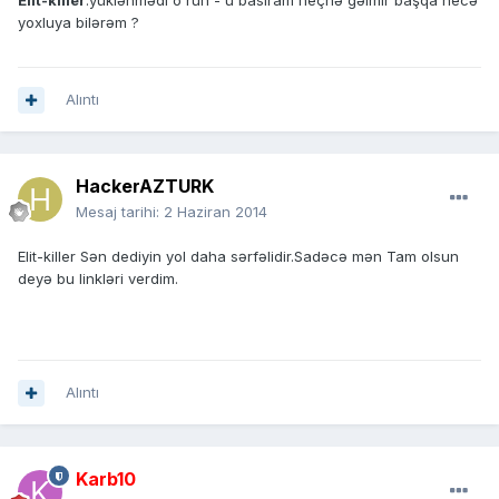
Elit-killer
.yüklənmədi o run - u basıram heçnə gəlmir başqa necə
yoxluya bilərəm ?
Alıntı
HackerAZTURK
Mesaj tarihi:
2 Haziran 2014
Elit-killer Sən dediyin yol daha sərfəlidir.Sadəcə mən Tam olsun
deyə bu linkləri verdim.
Alıntı
Karb10