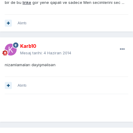
bir de bu
linke
gor yene qapali ve sadece Men secimlerini sec ...
Alıntı
Karb10
Mesaj tarihi:
4 Haziran 2014
nizamlamaları dəyişməlisən
Alıntı