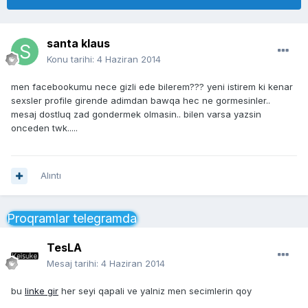
santa klaus
Konu tarihi:
4 Haziran 2014
men facebookumu nece gizli ede bilerem??? yeni istirem ki kenar
sexsler profile girende adimdan bawqa hec ne gormesinler..
mesaj dostluq zad gondermek olmasin.. bilen varsa yazsin
onceden twk.....
Alıntı
Proqramlar telegramda
TesLA
Mesaj tarihi:
4 Haziran 2014
bu
linke gir
her seyi qapali ve yalniz men secimlerin qoy