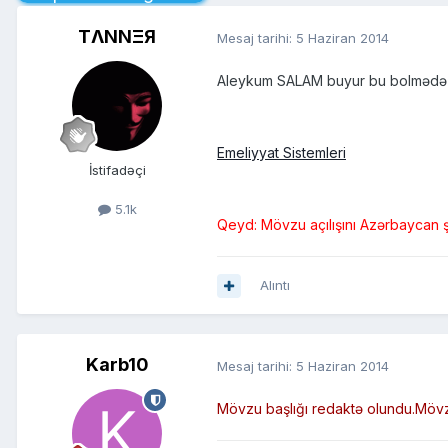
TΛNNΞЯ
Mesaj tarihi:
5 Haziran 2014
Aleykum SALAM buyur bu bolmədə ax
Emeliyyat Sistemleri
İstifadəçi
5.1k
Qeyd: Mövzu açılışını Azərbaycan şiri
Alıntı
Karb10
Mesaj tarihi:
5 Haziran 2014
Mövzu başlığı redaktə olundu.Mövzu