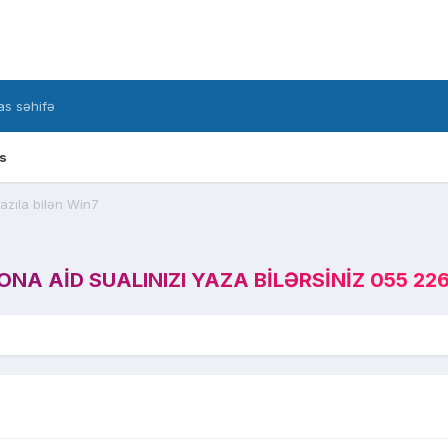
s səhifə
s
azıla bilən Win7
A AID SUALINIZI YAZA BILƏRSINIZ 055 226