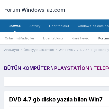
Forum Windows-az.com
Browse
Activity
Lider tablosu
windows-az.com əsa
Onlayn istifadəçilər
Lider tablosu
İdarə heyəti
Forum
AnaSayfa
Əməliyyat Sistemləri
Windows 7
DVD 4.7 gb diskə y
BÜTÜN KOMPÜTER \ PLAYSTATION \ TELEFON
DVD 4.7 gb diskə yazıla bilən Win7