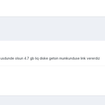
i usdunde olsun 4.7 gb liq diske getsin mumkunduse link vererdiz