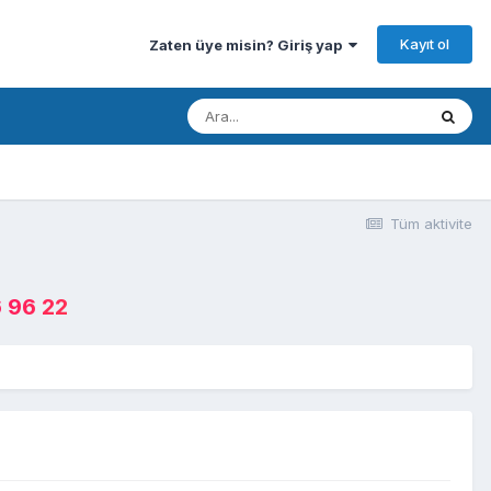
Kayıt ol
Zaten üye misin? Giriş yap
Tüm aktivite
 96 22