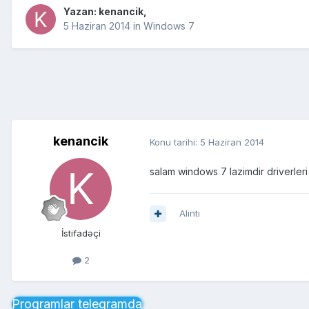
Yazan:
kenancik
,
5 Haziran 2014
in
Windows 7
kenancik
Konu tarihi:
5 Haziran 2014
salam windows 7 lazimdir driverler
Alıntı
İstifadəçi
2
Proqramlar telegramda