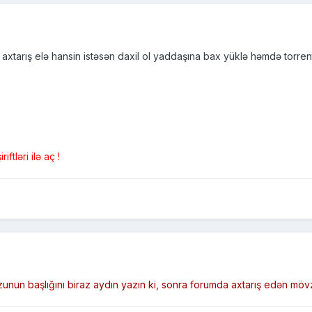
tarış elə hansin istəsən daxil ol yaddaşına bax yüklə həmdə torren
ftləri ilə aç !
nun başlığını biraz aydın yazın ki, sonra forumda axtarış edən möv