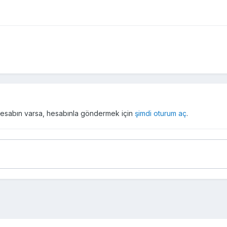
r hesabın varsa, hesabınla göndermek için
şimdi oturum aç
.