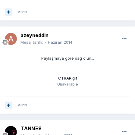
Alıntı
azeyneddin
Mesaj tarihi:
7 Haziran 2014
Paylaşmaya görə sağ olun...
CTRAP.gif
Unavailable
Alıntı
TΛNNΞЯ