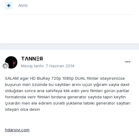
Alıntı
TΛNNΞЯ
Mesaj tarihi:
7 Haziran 2014
SALAM əgər HD BluRay 720p 1080p DUAL filmlər istəyirsinizsə
buyurun mən özümdə bu saytdan arxiv üçün yığıram sayta daxil
olduğdan sonra ana səhifəyə klik edin yeni filmləri görün partlar
formatında verir filmləri birdənə generator saytıda tapın keyfin
çıxardın mən elə edirəm sürətli yükləmə təbiiki generator saytları
istəyən olsa desin
hdarsivi.com