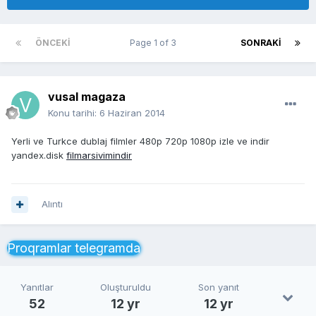
ÖNCEKI
Page 1 of 3
SONRAKI
vusal magaza
Konu tarihi:
6 Haziran 2014
Yerli ve Turkce dublaj filmler 480p 720p 1080p izle ve indir
yandex.disk
filmarsivimindir
Alıntı
Proqramlar telegramda
Yanıtlar
Oluşturuldu
Son yanıt
52
12 yr
12 yr