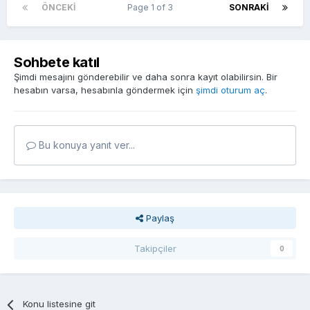
ÖNCEKI
Page 1 of 3
SONRAKI
Sohbete katıl
Şimdi mesajını gönderebilir ve daha sonra kayıt olabilirsin. Bir
hesabın varsa, hesabınla göndermek için
şimdi oturum aç
.
Bu konuya yanıt ver...
Paylaş
Takipçiler
0
Konu listesine git