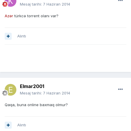
Mesaj tarihi:
7 Haziran 2014
Azər
türkcə torrent olanı var?
Alıntı
Elmar2001
Mesaj tarihi:
7 Haziran 2014
Qaqa, buna online baxmaq olmur?
Alıntı