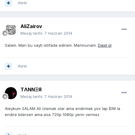
Alıntı
AliZairov
Mesaj tarihi:
7 Haziran 2014
Salam. Mən bu saytı istifadə edirəm. Məmnunam.
Daxil ol
Alıntı
TΛNNΞЯ
Mesaj tarihi:
7 Haziran 2014
Aleykum SALAM Ali izləmək olar ama endirmək yox lap İDM la
endirə bilərsən ama əsa 720p 1080p yerin verməz