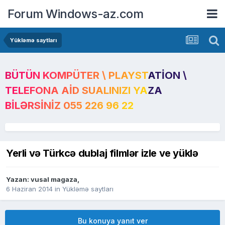
Forum Windows-az.com
Yükləmə saytları
BÜTÜN KOMPÜTER \ PLAYSTATION \
TELEFONA AID SUALINIZI YAZA
BILƏRSINIZ 055 226 96 22
Yerli və Türkcə dublaj filmlər izle ve yüklə
Yazan:
vusal magaza
,
6 Haziran 2014
in
Yükləmə saytları
Bu konuya yanıt ver