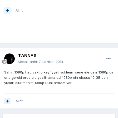
Alıntı
TΛNNΞЯ
Mesaj tarihi:
7 Haziran 2014
Sahin 1080p hec vaxt o keyfiyyeti yuklemir sene ele gelir 1080p dir
ona goreki orda ele yazilir ama esl 1080p nin olcusu 10 GB dan
yuxari olur menim 1080p Dual arxivim var
Alıntı