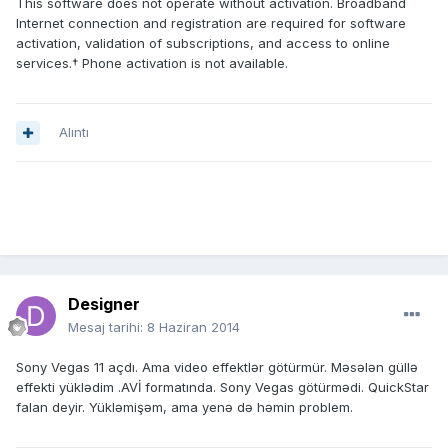
This software does not operate without activation. Broadband
Internet connection and registration are required for software
activation, validation of subscriptions, and access to online
services.† Phone activation is not available.
Alıntı
Designer
Mesaj tarihi:
8 Haziran 2014
Sony Vegas 11 açdı. Ama video effektlər götürmür. Məsələn güllə
effekti yüklədim .AVİ formatında. Sony Vegas götürmədi. QuickStar
falan deyir. Yükləmişəm, ama yenə də həmin problem.