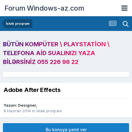
Forum Windows-az.com
İstək proqram
BÜTÜN KOMPÜTER \ PLAYSTATION \
TELEFONA AID SUALINIZI YAZA
BILƏRSINIZ 055 226 96 22
Adobe After Effects
Yazan:
Designer
,
8 Haziran 2014
in
İstək proqram
Bu konuya yanıt ver