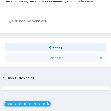
hesabın varsa, hesabınla göndermek için
şimdi oturum aç
.
Bu konuya yanıt ver...
Paylaş
Takipçiler
0
Konu listesine git
Proqramlar telegramda