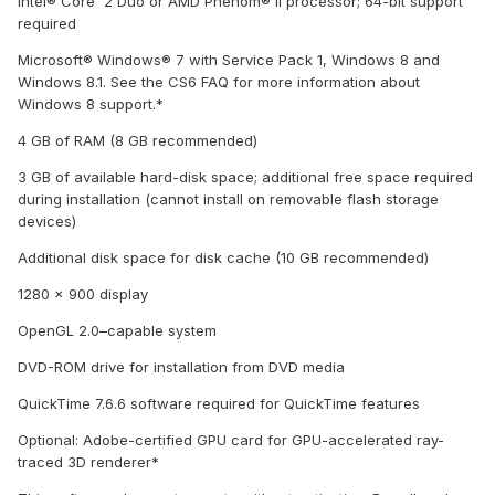
Intel® Core™2 Duo or AMD Phenom® II processor; 64-bit support
required
Microsoft® Windows® 7 with Service Pack 1, Windows 8 and
Windows 8.1. See the CS6 FAQ for more information about
Windows 8 support.*
4 GB of RAM (8 GB recommended)
3 GB of available hard-disk space; additional free space required
during installation (cannot install on removable flash storage
devices)
Additional disk space for disk cache (10 GB recommended)
1280 x 900 display
OpenGL 2.0–capable system
DVD-ROM drive for installation from DVD media
QuickTime 7.6.6 software required for QuickTime features
Optional: Adobe-certified GPU card for GPU-accelerated ray-
traced 3D renderer*