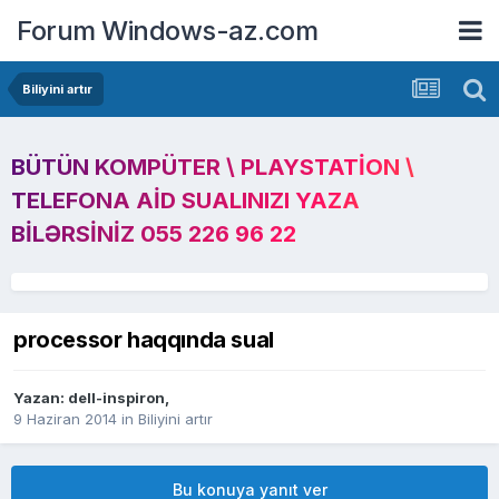
Forum Windows-az.com
Biliyini artır
BÜTÜN KOMPÜTER \ PLAYSTATION \
TELEFONA AID SUALINIZI YAZA
BILƏRSINIZ 055 226 96 22
processor haqqında sual
Yazan:
dell-inspiron
,
9 Haziran 2014
in
Biliyini artır
Bu konuya yanıt ver