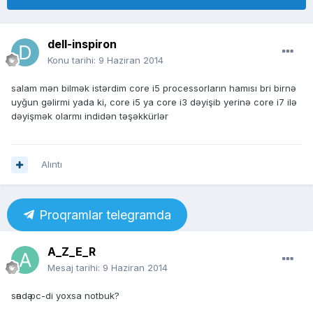
dell-inspiron
Konu tarihi:
9 Haziran 2014
salam mən bilmək istərdim core i5 processorların hamısı bri birnə
uyğun gəlirmi yada ki, core i5 ya core i3 dəyişib yerinə core i7 ilə
dəyişmək olarmı indidən təşəkkürlər
Alıntı
Proqramlar telegramda
A_Z_E_R
Mesaj tarihi:
9 Haziran 2014
sәndә pc-di yoxsa notbuk?