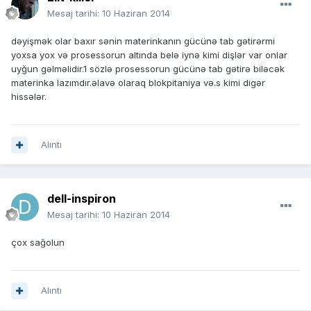
Mesaj tarihi:
10 Haziran 2014
dəyişmək olar baxır sənin materinkanın gücünə tab gətirərmi
yoxsa yox və prosessorun altında belə iynə kimi dişlər var onlar
uyğun gəlməlidir.1 sözlə prosessorun gücünə tab gətirə biləcək
materinka lazımdır.əlavə olaraq blokpitaniya və.s kimi digər
hissələr.
Alıntı
dell-inspiron
Mesaj tarihi:
10 Haziran 2014
çox sağolun
Alıntı