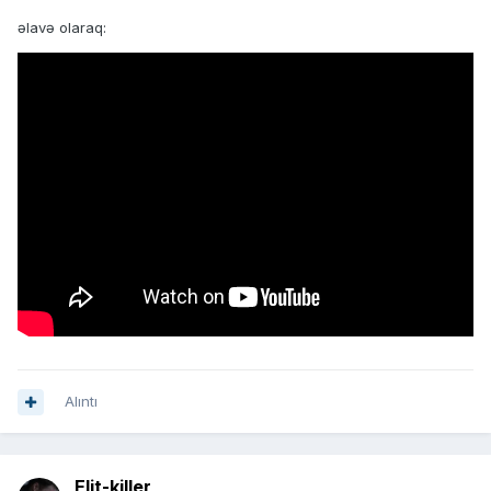
əlavə olaraq:
Alıntı
Elit-killer