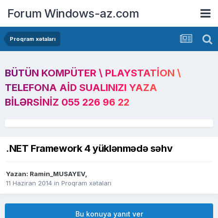
Forum Windows-az.com
Proqram xətaları
BÜTÜN KOMPÜTER \ PLAYSTATION \
TELEFONA AID SUALINIZI YAZA
BILƏRSINIZ 055 226 96 22
.NET Framework 4 yüklənmədə səhv
Yazan:
Ramin_MUSAYEV
,
11 Haziran 2014
in
Proqram xətaları
Bu konuya yanıt ver