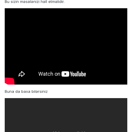
Bu sizin məsələnizi həll etməlidir.
Buna da baxa bilərsiniz