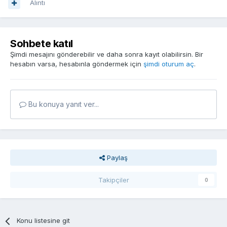
Alıntı
Sohbete katıl
Şimdi mesajını gönderebilir ve daha sonra kayıt olabilirsin. Bir
hesabın varsa, hesabınla göndermek için
şimdi oturum aç
.
Bu konuya yanıt ver...
Paylaş
Takipçiler
0
Konu listesine git