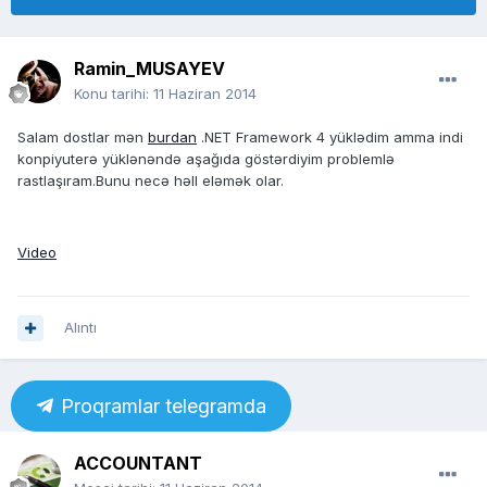
Ramin_MUSAYEV
Konu tarihi:
11 Haziran 2014
Salam dostlar mən
burdan
.NET Framework 4 yüklədim amma indi
konpiyuterə yüklənəndə aşağıda göstərdiyim problemlə
rastlaşıram.Bunu necə həll eləmək olar.
Video
Alıntı
Proqramlar telegramda
ACCOUNTANT