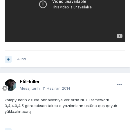
Alıntı
Elit-killer
Mesaj tarihi:
11 Haziran 2014
kompyuterin özünə obnavleniya ver orda NET Framework
3,4,4.0,4.5 görəcəksən təkcə o yazılanların üstünə quş qoyub
yüklə.alınacaq.