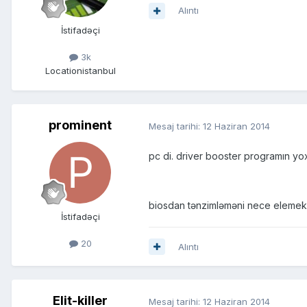
Alıntı
İstifadəçi
3k
Location
istanbul
prominent
Mesaj tarihi:
12 Haziran 2014
pc di. driver booster programın yox
biosdan tənzimləməni nece elemek 
İstifadəçi
20
Alıntı
Elit-killer
Mesaj tarihi:
12 Haziran 2014