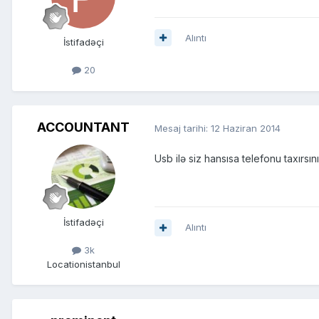
Alıntı
İstifadəçi
20
ACCOUNTANT
Mesaj tarihi:
12 Haziran 2014
Usb ilə siz hansısa telefonu taxırsın
İstifadəçi
Alıntı
3k
Location
istanbul