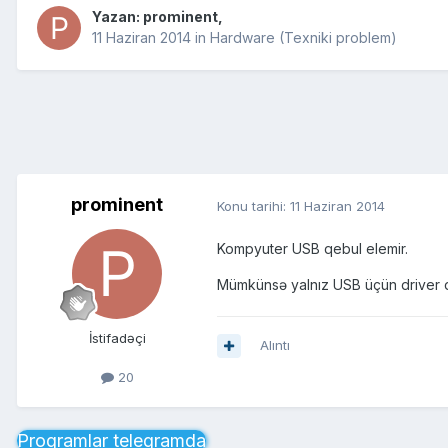
Yazan:
prominent
,
11 Haziran 2014
in
Hardware (Texniki problem)
prominent
Konu tarihi:
11 Haziran 2014
Kompyuter USB qebul elemir.
Mümkünsə yalnız USB üçün driver d
İstifadəçi
Alıntı
20
Proqramlar telegramda