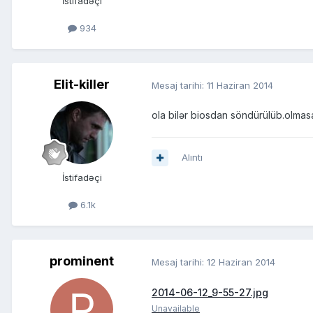
İstifadəçi
934
Elit-killer
Mesaj tarihi:
11 Haziran 2014
ola bilər biosdan söndürülüb.olmas
Alıntı
İstifadəçi
6.1k
prominent
Mesaj tarihi:
12 Haziran 2014
2014-06-12_9-55-27.jpg
Unavailable