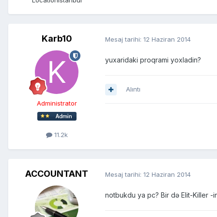
Karb10
Mesaj tarihi:
12 Haziran 2014
yuxaridaki proqrami yoxladin?
Alıntı
Administrator
11.2k
ACCOUNTANT
Mesaj tarihi:
12 Haziran 2014
notbukdu ya pc? Bir də Elit-Killer -