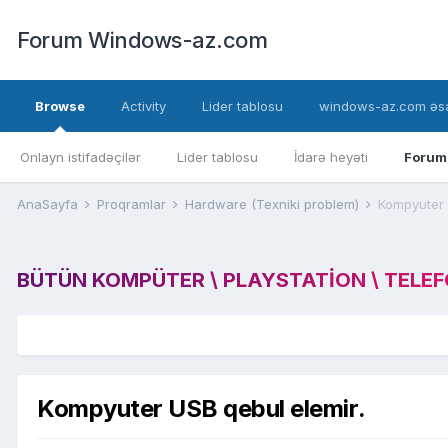
Forum Windows-az.com
Browse
Activity
Lider tablosu
windows-az.com əsa
Onlayn istifadəçilər
Lider tablosu
İdarə heyəti
Forum
AnaSayfa
Proqramlar
Hardware (Texniki problem)
Kompyuter 
BÜTÜN KOMPÜTER \ PLAYSTATION \ TELEFON
Kompyuter USB qebul elemir.