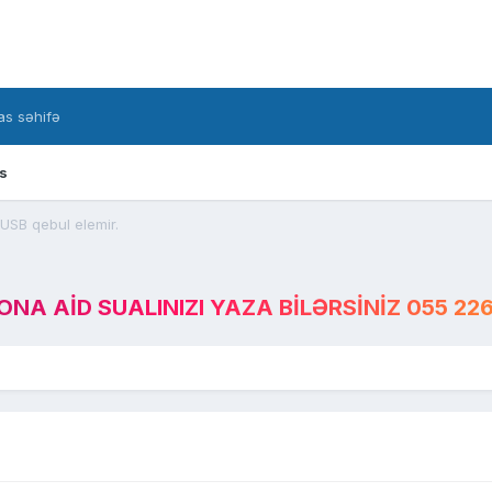
s səhifə
s
USB qebul elemir.
A AID SUALINIZI YAZA BILƏRSINIZ 055 226