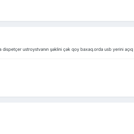
a dispetçer ustroystvanın şəklini çək qoy baxaq.orda usb yerini açıq