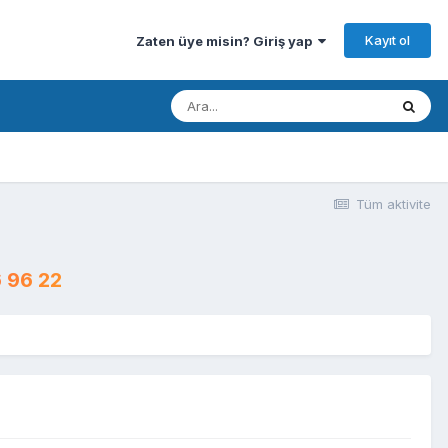
Kayıt ol
Zaten üye misin? Giriş yap
Tüm aktivite
 96 22