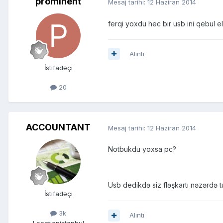
prominent
Mesaj tarihi:
12 Haziran 2014
ferqi yoxdu hec bir usb ini qebul e
Alıntı
İstifadəçi
20
ACCOUNTANT
Mesaj tarihi:
12 Haziran 2014
Notbukdu yoxsa pc?
Usb dedikdə siz fləşkartı nəzərdə 
İstifadəçi
3k
Alıntı
Location
istanbul