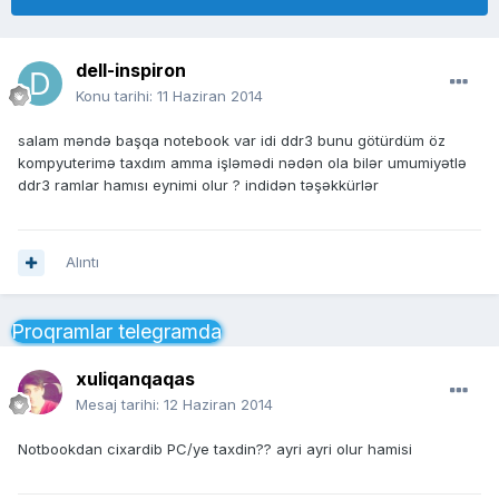
dell-inspiron
Konu tarihi:
11 Haziran 2014
salam məndə başqa notebook var idi ddr3 bunu götürdüm öz
kompyuterimə taxdım amma işləmədi nədən ola bilər umumiyətlə
ddr3 ramlar hamısı eynimi olur ? indidən təşəkkürlər
Alıntı
Proqramlar telegramda
xuliqanqaqas
Mesaj tarihi:
12 Haziran 2014
Notbookdan cixardib PC/ye taxdin?? ayri ayri olur hamisi