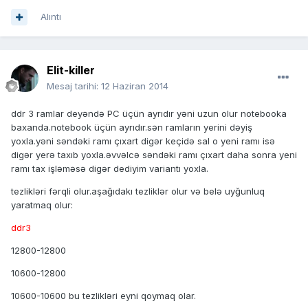
Alıntı
Elit-killer
Mesaj tarihi:
12 Haziran 2014
ddr 3 ramlar deyəndə PC üçün ayrıdır yəni uzun olur notebooka
baxanda.notebook üçün ayrıdır.sən ramların yerini dəyiş
yoxla.yəni səndəki ramı çıxart digər keçidə sal o yeni ramı isə
digər yerə taxıb yoxla.əvvəlcə səndəki ramı çıxart daha sonra yeni
ramı tax işləməsə digər dediyim variantı yoxla.
tezlikləri fərqli olur.aşağıdakı tezliklər olur və belə uyğunluq
yaratmaq olur:
ddr3
12800-12800
10600-12800
10600-10600 bu tezlikləri eyni qoymaq olar.