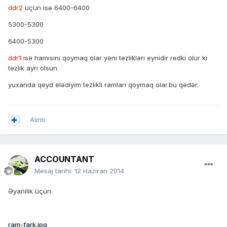
ddr2
üçün isə 6400-6400
5300-5300
6400-5300
ddr1
isə hamısını qoymaq olar yəni tezlikləri eynidir redki olur ki
tezlik ayrı olsun.
yuxarıda qeyd elədiyim tezlikli ramları qoymaq olar.bu qədər.
Alıntı
ACCOUNTANT
Mesaj tarihi:
12 Haziran 2014
Əyanilik üçün.
ram-fark.jpg