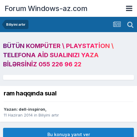
Forum Windows-az.com
Biliyini artır
BÜTÜN KOMPÜTER \ PLAYSTATION \
TELEFONA AID SUALINIZI YAZA
BILƏRSINIZ 055 226 96 22
ram haqqında sual
Yazan:
dell-inspiron
,
11 Haziran 2014
in
Biliyini artır
Bu konuya yanıt ver