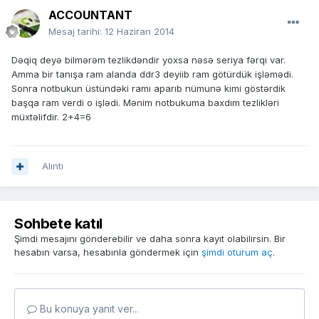
ACCOUNTANT
Mesaj tarihi:
12 Haziran 2014
Dəqiq deyə bilmərəm tezlikdəndir yoxsa nəsə seriya fərqi var.
Amma bir tanışa ram alanda ddr3 deyiib ram götürdük işləmədi.
Sonra notbukun üstündəki ramı aparıb nümunə kimi göstərdik
başqa ram verdi o işlədi. Mənim notbukuma baxdım tezlikləri
müxtəlifdir. 2+4=6
Alıntı
Sohbete katıl
Şimdi mesajını gönderebilir ve daha sonra kayıt olabilirsin. Bir
hesabın varsa, hesabınla göndermek için
şimdi oturum aç
.
Bu konuya yanıt ver...