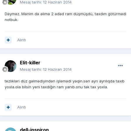
Mesaj tarihi:
12 Haziran 2014
Dəyməz. Mənim də əlimə 2 ədəd ram düşmüşdü, taxdım götürmədi
notbuk.
Alıntı
Elit-killer
Mesaj tarihi:
12 Haziran 2014
tezlikləri düz gəlmədiyindən işləmədi yəqin.sən ayrı ayrılıqda taxıb
yoxla.ola bilsin yeni taxdığın ram yanıb.onu tək tax yoxla.
Alıntı
dell-inspiron