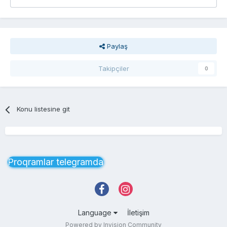
Paylaş
Takipçiler
0
Konu listesine git
Proqramlar telegramda
Language
İletişim
Powered by Invision Community