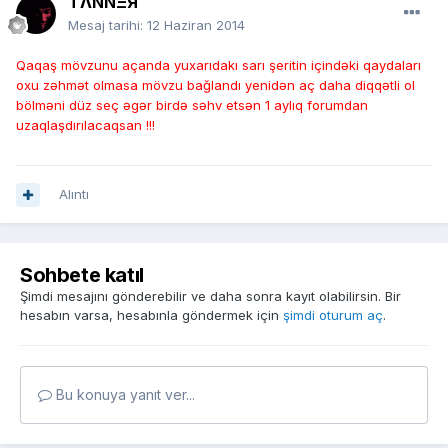
TΛNNΞЯ
Mesaj tarihi:
12 Haziran 2014
Qaqaş mövzunu açanda yuxarıdakı sarı şeritin içindəki qaydaları
oxu zəhmət olmasa mövzu bağlandı yenidən aç daha diqqətli ol
bölməni düz seç əgər birdə səhv etsən 1 aylıq forumdan
uzaqlaşdırılacaqsan !!!
Alıntı
Sohbete katıl
Şimdi mesajını gönderebilir ve daha sonra kayıt olabilirsin. Bir
hesabın varsa, hesabınla göndermek için
şimdi oturum aç
.
Bu konuya yanıt ver...