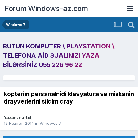
Forum Windows-az.com
Windows 7
BÜTÜN KOMPÜTER \ PLAYSTATION \
TELEFONA AID SUALINIZI YAZA
BILƏRSINIZ 055 226 96 22
kopterim persanalnidi klavyatura ve miskanin
drayverlerini sildim dray
Yazan:
nurtel
,
12 Haziran 2014
in
Windows 7