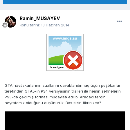
Ramin_MUSAYEV
Konu tarihi:
13 Haziran 2014
GTA həvəskarlarının suallarını cavablandırmaq üçün peşəkarlar
tərəfindən GTA5-in PS4 versiyasının traileri ilə həmin səhnələrin
PS3-də çəkilmiş forması müqayisə edilib. Aradakı fərqin
heyrətamiz olduğunu düşünürük. Bəs sizin fikrinizcə?