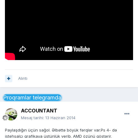
Alıntı
Proqramlar telegramda
ACCOUNTANT
Mesaj tarihi:
13 Haziran 2014
Paylaşdığın üçün sağol. Əlbəttə böyük fərqlər var.Ps 4- də
istehsalçı qrafikaya üstünlük verib. AMD özünü göstərir.