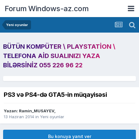
Forum Windows-az.com
Yeni oyunlar
BÜTÜN KOMPÜTER \ PLAYSTATION \
TELEFONA AID SUALINIZI YAZA
BILƏRSINIZ 055 226 96 22
PS3 və PS4-də GTA5-in müqayisəsi
Yazan:
Ramin_MUSAYEV
,
13 Haziran 2014
in
Yeni oyunlar
Bu konuya yanıt ver