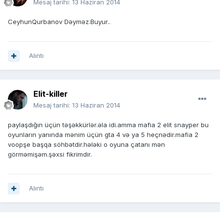
Mesaj tarihi:
13 Haziran 2014
CeyhunQurbanov Dəyməz.Buyur..
Alıntı
Elit-killer
Mesaj tarihi:
13 Haziran 2014
paylaşdığın üçün təşəkkürlər.əla idi.amma mafia 2 elit snayper bu
oyunların yanında mənim üçün gta 4 və ya 5 heçnədir.mafia 2
voopşe başqa söhbətdir.hələki o oyuna çatanı mən
görməmişəm.şəxsi fikrimdir.
Alıntı