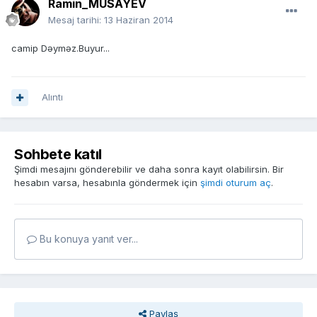
Ramin_MUSAYEV
Mesaj tarihi:
13 Haziran 2014
camip Dəyməz.Buyur...
Alıntı
Sohbete katıl
Şimdi mesajını gönderebilir ve daha sonra kayıt olabilirsin. Bir
hesabın varsa, hesabınla göndermek için
şimdi oturum aç
.
Bu konuya yanıt ver...
Paylaş