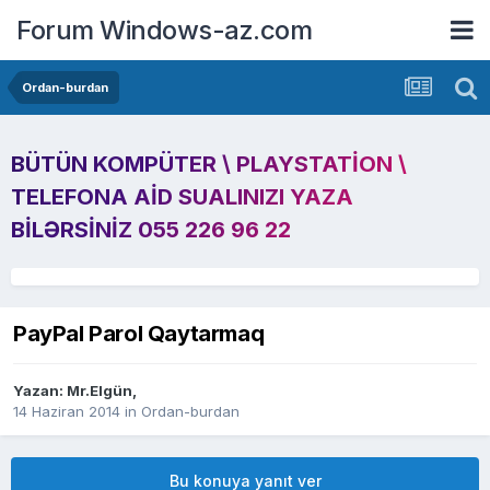
Forum Windows-az.com
Ordan-burdan
BÜTÜN KOMPÜTER \ PLAYSTATION \
TELEFONA AID SUALINIZI YAZA
BILƏRSINIZ 055 226 96 22
PayPal Parol Qaytarmaq
Yazan:
Mr.Elgün
,
14 Haziran 2014
in
Ordan-burdan
Bu konuya yanıt ver