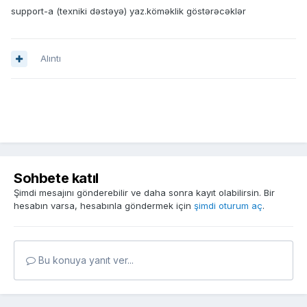
support-a (texniki dəstəyə) yaz.köməklik göstərəcəklər
Alıntı
Sohbete katıl
Şimdi mesajını gönderebilir ve daha sonra kayıt olabilirsin. Bir
hesabın varsa, hesabınla göndermek için
şimdi oturum aç
.
Bu konuya yanıt ver...