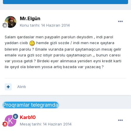
Mr.Elgün
Konu tarihi:
14 Haziran 2014
Salam qardaslar men paypalin parolun deyisdim , indi parol
yaddan cixib
hemde gizli sozde / indi men nece qaytara
bilerem parolu ? Emaile vuranda parol qaytamaqcun mesaj gelir
emaile vura gizli soz istiyir parolu qaytamaqcun ,, bunun caresi
var yoxsa getdi ? Birdeki eyer alinmasa yeniden eyni kredit karti
ile qeyd ola bilerem yoxsa artiq bazada var yazacaq ?
Alıntı
Proqramlar telegramda
Karb10
Mesaj tarihi:
14 Haziran 2014