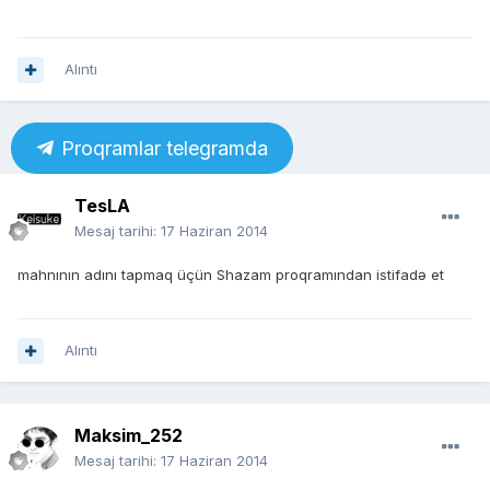
Alıntı
Proqramlar telegramda
TesLA
Mesaj tarihi:
17 Haziran 2014
mahnının adını tapmaq üçün Shazam proqramından istifadə et
Alıntı
Maksim_252
Mesaj tarihi:
17 Haziran 2014