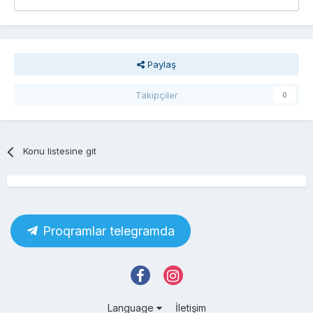
Paylaş
Takipçiler
0
Konu listesine git
Proqramlar telegramda
Language
İletişim