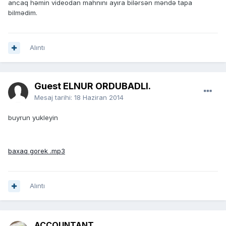
ancaq həmin videodan mahnını ayıra bilərsən məndə tapa
bilmədim.
Alıntı
Guest ELNUR ORDUBADLI.
Mesaj tarihi:
18 Haziran 2014
buyrun yukleyin
baxaq gorek .mp3
Alıntı
ACCOUNTANT