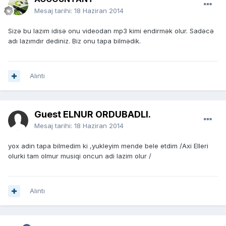
Mesaj tarihi:
18 Haziran 2014
Sizə bu lazım idisə onu videodan mp3 kimi endirmək olur. Sadəcə
adı lazımdır dediniz. Biz onu tapa bilmədik.
Alıntı
Guest ELNUR ORDUBADLI.
Mesaj tarihi:
18 Haziran 2014
yox adin tapa bilmedim ki ,yukleyim mende bele etdim /Axi Elleri
olurki tam olmur musiqi oncun adi lazim olur /
Alıntı