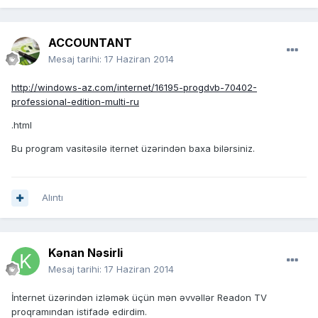
ACCOUNTANT
Mesaj tarihi:
17 Haziran 2014
http://windows-az.com/internet/16195-progdvb-70402-
professional-edition-multi-ru
.html
Bu program vasitəsilə iternet üzərindən baxa bilərsiniz.
Alıntı
Kənan Nəsirli
Mesaj tarihi:
17 Haziran 2014
İnternet üzərindən izləmək üçün mən əvvəllər Readon TV
proqramından istifadə edirdim.