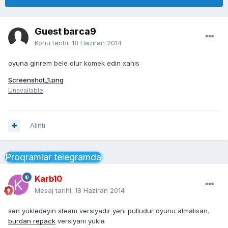
Guest barca9
Konu tarihi:
18 Haziran 2014
oyuna girirem bele olur komek edin xahis
Screenshot_1.png
Unavailable
Alıntı
Proqramlar telegramda
Karb10
Mesaj tarihi:
18 Haziran 2014
sən yüklədəyin steam versiyadır yəni pulludur oyunu almalısan.
burdan repack
versiyanı yüklə