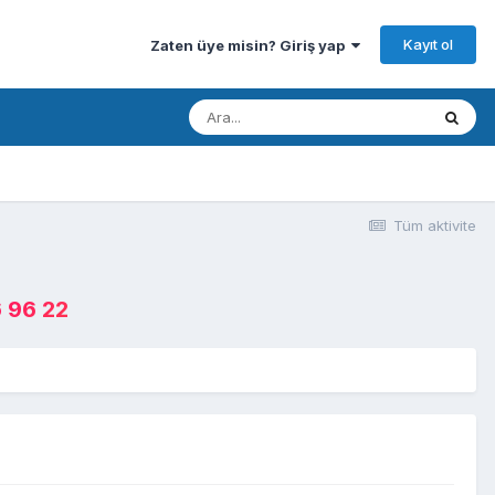
Kayıt ol
Zaten üye misin? Giriş yap
Tüm aktivite
 96 22