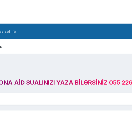
s səhifə
s
A AID SUALINIZI YAZA BILƏRSINIZ 055 226