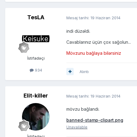
TesLA
Mesaj tarihi:
19 Haziran 2014
indi düzəldi.
Cavablarınız üçün çox sağolun...
Mövzunu bağlaya bilərsiniz
İstifadəçi
934
Alıntı
Elit-killer
Mesaj tarihi:
19 Haziran 2014
mövzu bağlandı.
banned-stamp-clipart.png
Unavailable
İstifadəçi