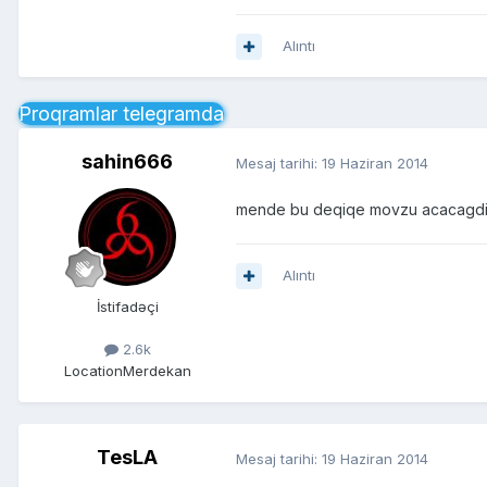
Alıntı
Proqramlar telegramda
sahin666
Mesaj tarihi:
19 Haziran 2014
mende bu deqiqe movzu acacagdi
Alıntı
İstifadəçi
2.6k
Location
Merdekan
TesLA
Mesaj tarihi:
19 Haziran 2014