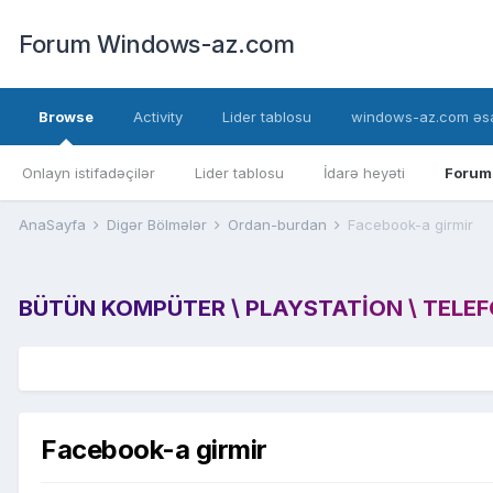
Forum Windows-az.com
Browse
Activity
Lider tablosu
windows-az.com əsa
Onlayn istifadəçilər
Lider tablosu
İdarə heyəti
Forum
AnaSayfa
Digər Bölmələr
Ordan-burdan
Facebook-a girmir
BÜTÜN KOMPÜTER \ PLAYSTATION \ TELEFON
Facebook-a girmir