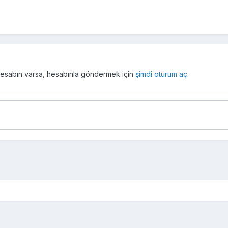
r hesabın varsa, hesabınla göndermek için
şimdi oturum aç
.