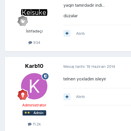
yəqin təmirdədir indi...
düzələr
İstifadəçi
Alıntı
934
Karb10
Mesaj tarihi:
19 Haziran 2014
telnen yoxladim isleyir
Alıntı
Administrator
11.2k