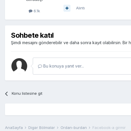
Alıntı
6.1k
Sohbete katıl
Şimdi mesajını gönderebilir ve daha sonra kayıt olabilirsin. Bi
Bu konuya yanıt ver...
Konu listesine git
AnaSayfa
Digər Bölmələr
Ordan-burdan
Facebook-a girmir