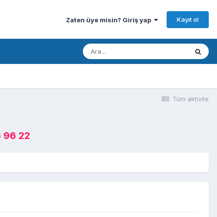
Kayıt ol
Zaten üye misin? Giriş yap
Tüm aktivite
 96 22