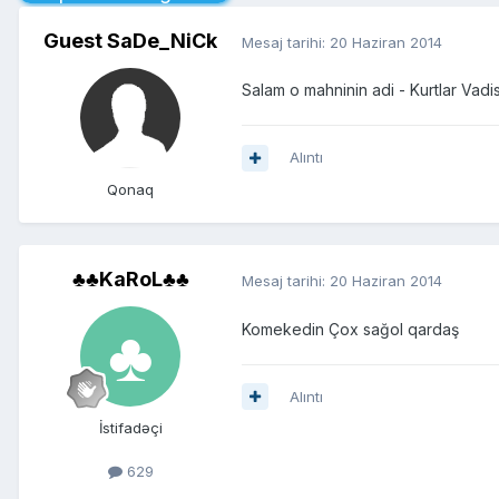
Guest SaDe_NiCk
Mesaj tarihi:
20 Haziran 2014
Salam o mahninin adi - Kurtlar Vad
Alıntı
Qonaq
♣♣KaRoL♣♣
Mesaj tarihi:
20 Haziran 2014
Komekedin Çox sağol qardaş
Alıntı
İstifadəçi
629