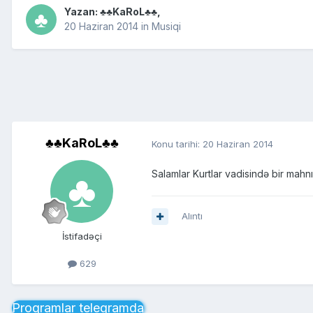
Yazan:
♣♣KaRoL♣♣
,
20 Haziran 2014
in
Musiqi
♣♣KaRoL♣♣
Konu tarihi:
20 Haziran 2014
Salamlar Kurtlar vadisində bir mahn
Alıntı
İstifadəçi
629
Proqramlar telegramda