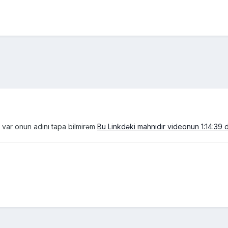
ı var onun adını tapa bilmirəm
Bu Linkdəki mahnıdır videonun 1:14:39