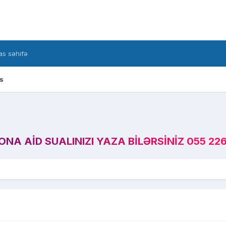
s səhifə
s
A AID SUALINIZI YAZA BILƏRSINIZ 055 226