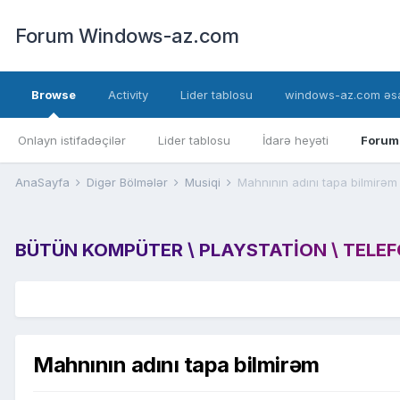
Forum Windows-az.com
Browse
Activity
Lider tablosu
windows-az.com əsa
Onlayn istifadəçilər
Lider tablosu
İdarə heyəti
Forum
AnaSayfa
Digər Bölmələr
Musiqi
Mahnının adını tapa bilmirəm
BÜTÜN KOMPÜTER \ PLAYSTATION \ TELEFON
Mahnının adını tapa bilmirəm