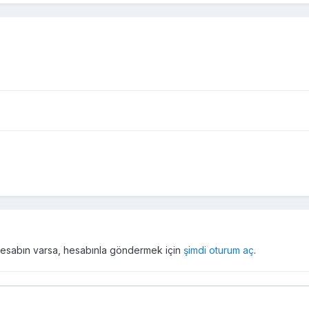
r hesabın varsa, hesabınla göndermek için
şimdi oturum aç
.