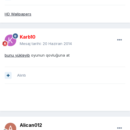
HD Wallpapers
Karb10
Mesaj tarihi:
20 Haziran 2014
bunu yükləyib
oyunun qovluğuna at
Alıntı
Alican012