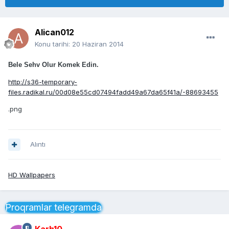
Alican012
Konu tarihi:
20 Haziran 2014
Bele Sehv Olur Komek Edin.
http://s36-temporary-
files.radikal.ru/00d08e55cd07494fadd49a67da65f41a/-88693455
.png
Alıntı
HD Wallpapers
Proqramlar telegramda