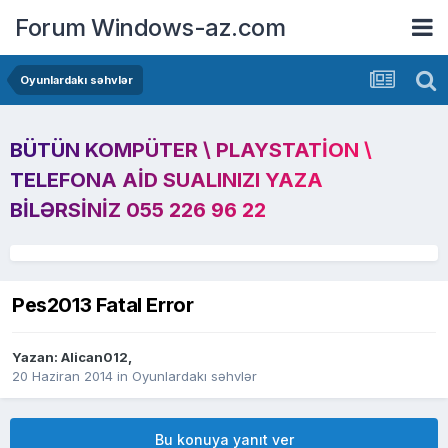
Forum Windows-az.com
Oyunlardakı səhvlər
BÜTÜN KOMPÜTER \ PLAYSTATION \
TELEFONA AID SUALINIZI YAZA
BILƏRSINIZ 055 226 96 22
Pes2013 Fatal Error
Yazan:
Alican012
,
20 Haziran 2014
in
Oyunlardakı səhvlər
Bu konuya yanıt ver